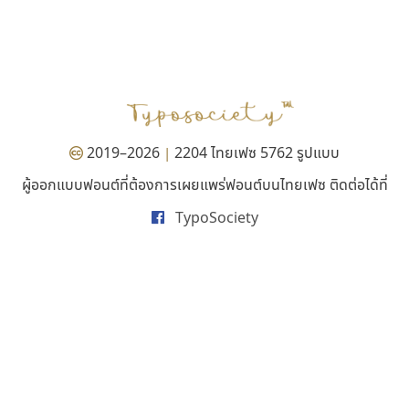
ทอศิลป์
ดีอาร์ ดีไซน์
Torsilp
DR Design
ภาณุพันธุ์ ตะลันกูล
ดำรง เติมทอง
2019–2026
2204 ไทยเฟซ 5762 รูปแบบ
|
ผู้ออกแบบฟอนต์ที่ต้องการเผยแพร่ฟอนต์บนไทยเฟซ ติดต่อได้ที่
TypoSociety
ธรรมดาสตูดิโอ
ซู๊ดดู๊ซ
dhammadha studio
zooddooz
มณฑล ธนาโรจน์
สรรเสริญ เหรียญทอง