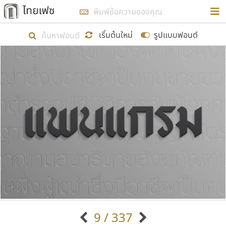
การในรูปแบบใหม่เพื่อใช้เป็นแนวทางในการศึกษารูป
ร่างหน้าตาของฟอนต์ไทยสำหรับการเรียนรู้เพื่อเริ่ม
เริ่มต้นใหม่
รูปแบบฟอนต์
สร้างฟอนต์ของตัวเอง ในเดือนมีนาคม พ.ศ. ๒๕๖๒ จึง
ได้เริ่ม ไทยเฟซ นี้ขึ้นมา
แสดงฟอนต์ทั้งหมด
เป้าหมายที่ยังคงดำเนินไปอยู่ คือการเพิ่มฟอนต์ไทย
เข้าไปให้ได้อย่างน้อยเดือนละ ๓๐ ฟอนต์ นั่นหมายถึง
ปลายปี พ.ศ. ๒๕๖๒ จะมีฟอนต์ไม่ต่ำกว่า ๔๐๐ ฟอนต์ใน
ระบบ หวังว่า นอกจากจะเป็นประโยชน์ต่อตนเองแล้ว
จะมีประโยชน์กับผู้อื่นได้บ้าง ไม่มากก็น้อย
ขอขอบคุณ
9 / 337
ตัวอักษรมีหัวขมวด
แบบตัวอักษรหัวบัว