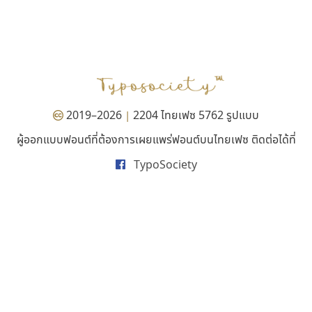
ธีชา สตูดิโอ 23
พ็อกเก็ตฟอนต์
Tcha Studio 23
Pocket Fonts
ธีร์ชญาน์ นามขาน
2019–2026
2204 ไทยเฟซ 5762 รูปแบบ
|
ผู้ออกแบบฟอนต์ที่ต้องการเผยแพร่ฟอนต์บนไทยเฟซ ติดต่อได้ที่
TypoSociety
ซูเปอร์สโตร์
ซู๊ดดู๊ซ
Superstore Font
zooddooz
ฉัตรณรงค์ จริงศุภธาดา
สรรเสริญ เหรียญทอง