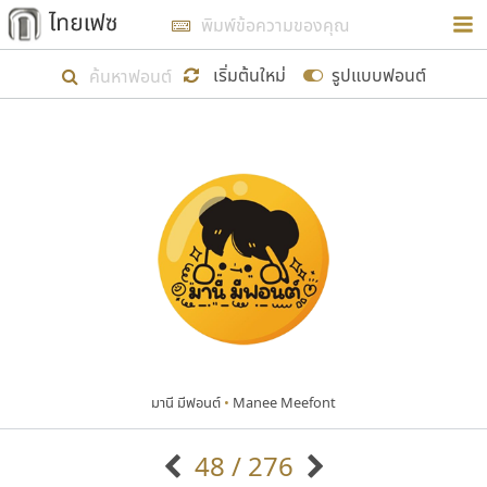
การในรูปแบบใหม่เพื่อใช้เป็นแนวทางในการศึกษารูป
ร่างหน้าตาของฟอนต์ไทยสำหรับการเรียนรู้เพื่อเริ่ม
เริ่มต้นใหม่
รูปแบบฟอนต์
สร้างฟอนต์ของตัวเอง ในเดือนมีนาคม พ.ศ. ๒๕๖๒ จึง
ได้เริ่ม ไทยเฟซ นี้ขึ้นมา
แสดงฟอนต์ทั้งหมด
เป้าหมายที่ยังคงดำเนินไปอยู่ คือการเพิ่มฟอนต์ไทย
เข้าไปให้ได้อย่างน้อยเดือนละ ๓๐ ฟอนต์ นั่นหมายถึง
ปลายปี พ.ศ. ๒๕๖๒ จะมีฟอนต์ไม่ต่ำกว่า ๔๐๐ ฟอนต์ใน
ระบบ หวังว่า นอกจากจะเป็นประโยชน์ต่อตนเองแล้ว
จะมีประโยชน์กับผู้อื่นได้บ้าง ไม่มากก็น้อย
มานี มีฟอนต์
•
Manee Meefont
ขอขอบคุณ
48 / 276
ตัวอักษรมีหัวขมวด
แบบตัวอักษรหัวบัว