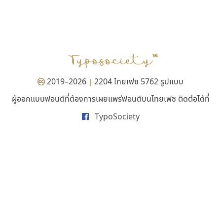
ซู๊ดดู๊ซ
จิปาไทป์
zooddooz
Jipatype
สรรเสริญ เหรียญทอง
อานุภาพ ใจชำนาญ
2019–2026
2204 ไทยเฟซ 5762 รูปแบบ
|
ผู้ออกแบบฟอนต์ที่ต้องการเผยแพร่ฟอนต์บนไทยเฟซ ติดต่อได้ที่
TypoSociety
กูเกิล
ธรรมดาสตูดิโอ
Google
dhammadha studio
มณฑล ธนาโรจน์