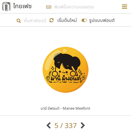
การในรูปแบบใหม่เพื่อใช้เป็นแนวทางในการศึกษารูป
ร่างหน้าตาของฟอนต์ไทยสำหรับการเรียนรู้เพื่อเริ่ม
เริ่มต้นใหม่
รูปแบบฟอนต์
สร้างฟอนต์ของตัวเอง ในเดือนมีนาคม พ.ศ. ๒๕๖๒ จึง
ได้เริ่ม ไทยเฟซ นี้ขึ้นมา
แสดงฟอนต์ทั้งหมด
เป้าหมายที่ยังคงดำเนินไปอยู่ คือการเพิ่มฟอนต์ไทย
เข้าไปให้ได้อย่างน้อยเดือนละ ๓๐ ฟอนต์ นั่นหมายถึง
ปลายปี พ.ศ. ๒๕๖๒ จะมีฟอนต์ไม่ต่ำกว่า ๔๐๐ ฟอนต์ใน
ระบบ หวังว่า นอกจากจะเป็นประโยชน์ต่อตนเองแล้ว
จะมีประโยชน์กับผู้อื่นได้บ้าง ไม่มากก็น้อย
มานี มีฟอนต์
•
Manee Meefont
ขอขอบคุณ
5 / 337
ตัวอักษรมีหัวขมวด
แบบตัวอักษรหัวบัว