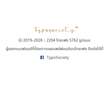
เคอาร์ต ฟอนต์
ไทโปแมนเซอร์
Kart Font
Typomancer
นิกร ศิริสวัสดิ์
วริทธิ์ ไชยกูล
2019–2026
2204 ไทยเฟซ 5762 รูปแบบ
|
ผู้ออกแบบฟอนต์ที่ต้องการเผยแพร่ฟอนต์บนไทยเฟซ ติดต่อได้ที่
TypoSociety
ธรรมดาสตูดิโอ
พ็อกเก็ตฟอนต์
dhammadha studio
Pocket Fonts
มณฑล ธนาโรจน์