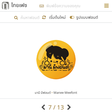
การในรูปแบบใหม่เพื่อใช้เป็นแนวทางในการศึกษารูป
ร่างหน้าตาของฟอนต์ไทยสำหรับการเรียนรู้เพื่อเริ่ม
เริ่มต้นใหม่
รูปแบบฟอนต์
สร้างฟอนต์ของตัวเอง ในเดือนมีนาคม พ.ศ. ๒๕๖๒ จึง
ได้เริ่ม ไทยเฟซ นี้ขึ้นมา
แสดงฟอนต์ทั้งหมด
เป้าหมายที่ยังคงดำเนินไปอยู่ คือการเพิ่มฟอนต์ไทย
เข้าไปให้ได้อย่างน้อยเดือนละ ๓๐ ฟอนต์ นั่นหมายถึง
ปลายปี พ.ศ. ๒๕๖๒ จะมีฟอนต์ไม่ต่ำกว่า ๔๐๐ ฟอนต์ใน
ระบบ หวังว่า นอกจากจะเป็นประโยชน์ต่อตนเองแล้ว
จะมีประโยชน์กับผู้อื่นได้บ้าง ไม่มากก็น้อย
มานี มีฟอนต์
•
Manee Meefont
ขอขอบคุณ
7 / 13
ตัวอักษรมีหัวขมวด
แบบตัวอักษรหัวบัว