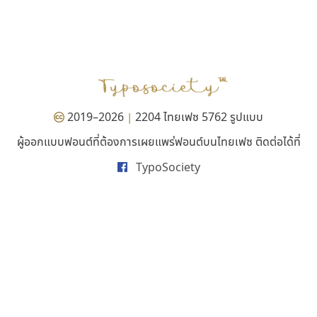
คราฟตี้ฟอนต์
ซู๊ดดู๊ซ
Crafty Font
zooddooz
จิลดา ฤทธิ์คำรพ
สรรเสริญ เหรียญทอง
2019–2026
2204 ไทยเฟซ 5762 รูปแบบ
|
ผู้ออกแบบฟอนต์ที่ต้องการเผยแพร่ฟอนต์บนไทยเฟซ ติดต่อได้ที่
TypoSociety
ทอศิลป์
ซูเปอร์สโตร์
Torsilp
Superstore Font
ภาณุพันธุ์ ตะลันกูล
ฉัตรณรงค์ จริงศุภธาดา