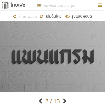
การในรูปแบบใหม่เพื่อใช้เป็นแนวทางในการศึกษารูป
ร่างหน้าตาของฟอนต์ไทยสำหรับการเรียนรู้เพื่อเริ่ม
เริ่มต้นใหม่
รูปแบบฟอนต์
สร้างฟอนต์ของตัวเอง ในเดือนมีนาคม พ.ศ. ๒๕๖๒ จึง
ได้เริ่ม ไทยเฟซ นี้ขึ้นมา
แสดงฟอนต์ทั้งหมด
เป้าหมายที่ยังคงดำเนินไปอยู่ คือการเพิ่มฟอนต์ไทย
เข้าไปให้ได้อย่างน้อยเดือนละ ๓๐ ฟอนต์ นั่นหมายถึง
ปลายปี พ.ศ. ๒๕๖๒ จะมีฟอนต์ไม่ต่ำกว่า ๔๐๐ ฟอนต์ใน
ระบบ หวังว่า นอกจากจะเป็นประโยชน์ต่อตนเองแล้ว
จะมีประโยชน์กับผู้อื่นได้บ้าง ไม่มากก็น้อย
ขอขอบคุณ
2 / 13
ตัวอักษรมีหัวขมวด
แบบตัวอักษรหัวบัว