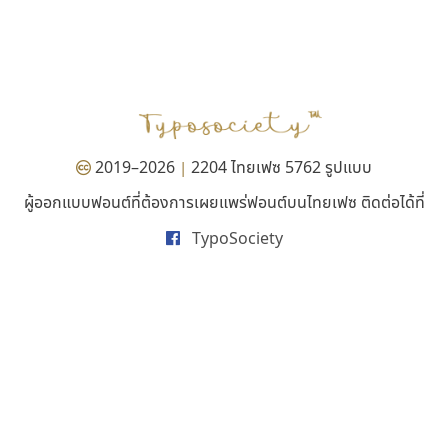
สุราฟอนต์
เลย์อิจิ
Surafont
Layiji
ณัฐพล วัดอ่อน
นำโชค สินมงคลรักษา
2019–2026
2204 ไทยเฟซ 5762 รูปแบบ
|
ผู้ออกแบบฟอนต์ที่ต้องการเผยแพร่ฟอนต์บนไทยเฟซ ติดต่อได้ที่
TypoSociety
กูเกิล
คราฟตี้ฟอนต์
Google
Crafty Font
จิลดา ฤทธิ์คำรพ