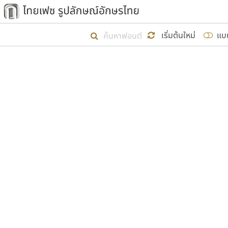
เริ่ม ไทยเฟซ นี้ขึ้นมา
เริ่มต้นใหม่
แบ
เป้าหมายที่ยังคงดำเนินไปอยู่ คือกา
ไม่ต่ำกว่า ๔๐๐ ฟอนต์ในระบบ หวังว่า 
ผู้อ
คุณแ