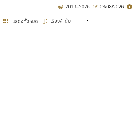
2019–2026
03/08/2026
แสดงทั้งหมด
นหมายถึง ปลายปี พ.ศ. ๒๕๖๒ จะมีฟอนต์
ด้บ้าง ไม่มากก็น้อย
ษรไทย
์.คอม