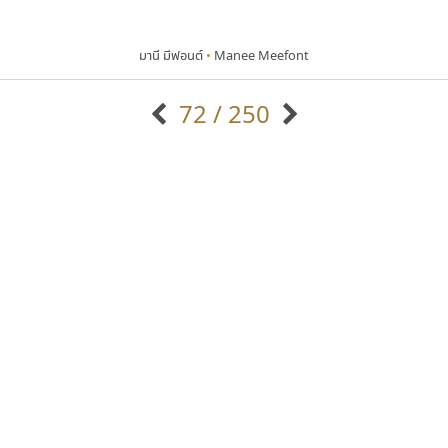
มานี มีฟอนต์
•
Manee Meefont
72 / 250
แบบตัวอักษรจีน
แบบตัวอักษรหัวบัว
แบบตัวอักษรซ้อนเงา
แบบตัวอักษรหัวบอด
G
H
I
J
K
L
M
N
O
P
Q
R
แบบตัวอักษรย้อนยุค
แบบตัวอักษรเกาหลี
ถ
แบบตัวอักษรล้านนา
ท
ธ
น
บ
ป
แบบตัวอักษรเส้นขอบ
ผ
พ
ฟ
ภ
ม
แบบตัวอักษรลาว
แบบตัวอักษรแฟนซี
แบบตัวอักษรสคริปท์
แบบตัวอักษรโบราณ
ไอ้แอน
ทีเอส ฟอนต์