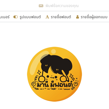
แสดงฟอนต์ทั้งหมด
นเนอร์
รูปแบบฟอนต์
รายชื่อฟอนต์
รายชื่อผู้ออกแบบ
รเพิ่มฟอนต์ไทยเข้าไปให้ได้อย่างน้อยเดือนละ ๓๐ ฟอนต์ นั่
นอกจากจะเป็นประโยชน์ต่อตนเองแล้ว จะมีประโยชน์กับผู้อื่นไ
ขอขอบคุณ
อกแบบฟอนต์ไทยทุกท่านที่สร้างสรรค์ผลงานเพื่อสืบสานอัก
อน ปรัชญา สิงห์โต ที่อนุญาตให้เผยแพร่ข้อมูลจาก ฟอนต