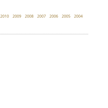
Manee Meefont
Layiji
ศรัณยพัชร์ ธารีสิทธิ์
นำโชค สินมงคลรักษา
2010
2009
2008
2007
2006
2005
2004
ย
ร
ฤ
ฌ
ล
ว
ดีอาร์ ดีไซน์
ทอศิลป์
ศ
DR Design
Torsilp
ณ
ส
ดำรง เติมทอง
ภาณุพันธุ์ ตะลันกูล
ห
อ
ฮ
๒