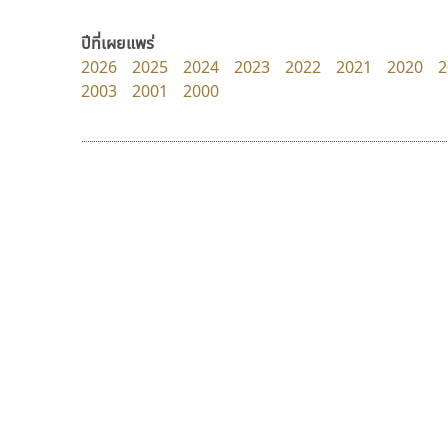
Pocket Fonts
Google
ปีที่เผยแพร่
2026
2025
2024
2023
2022
2021
2020
2
2003
2001
2000
9 Fonts
F
A
Fontcraft
Apple
FontUni
ATK
G
AtNoon
Google Fonts
คัดสรร ดีมาก
ฟอนต์อยู่นี่
B
H
Cadson Demak
FontUni
B2 SIGN
I
สังศิต ไสววรรณ
BLK
Iannnnn
Book
J
BTN
Jipatype
C
JS