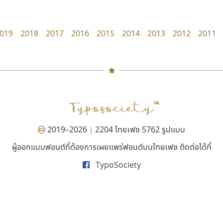
Iannnnn
TS Font
ปรัชญา สิงห์โต
ธงชัย ศรีเมือง
019
2018
2017
2016
2015
2014
2013
2012
2011
#
TH
ฉ
Naipol
TLWG
ช
O
Torsilp
ซ
2019–2026
2204 ไทยเฟซ 5762 รูปแบบ
|
P
TS
PANI
Type Buthon
ฐ
ผู้ออกแบบฟอนต์ที่ต้องการเผยแพร่ฟอนต์บนไทยเฟซ ติดต่อได้ที่
ยูไอดี ฟอนต์
บีทูไซน์
PK
Typomancer
ฑ
TypoSociety
UID Font
B2 SIGN
PS
U
สร้างสรรค์ สมกุศล
กิตติศักดิ์ ศิริกมลเสถียร
Q
UID
ด
R
UNK
ต
S
UPC
ถ
Sarun’s
V
ท