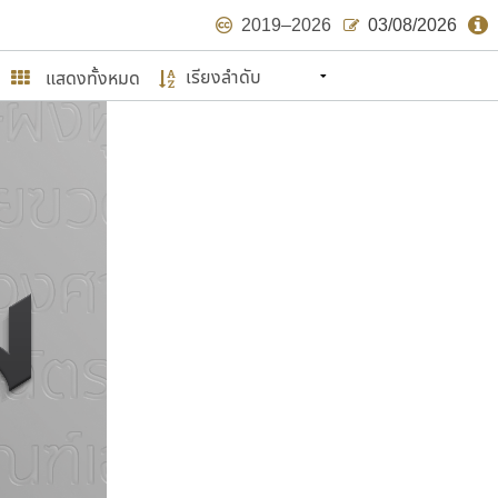
2019–2026
03/08/2026
แสดงทั้งหมด
นหมายถึง ปลายปี พ.ศ. ๒๕๖๒ จะมีฟอนต์
ด้บ้าง ไม่มากก็น้อย
ษรไทย
์.คอม