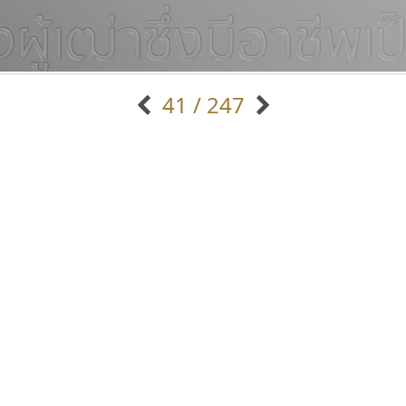
41 / 247
แบบตัวอักษรจีน
แบบตัวอักษรหัวบัว
แบบตัวอักษรซ้อนเงา
แบบตัวอักษรหัวบอด
G
H
I
J
K
L
M
N
O
P
Q
R
แบบตัวอักษรย้อนยุค
แบบตัวอักษรเกาหลี
ถ
แบบตัวอักษรล้านนา
ท
ธ
น
บ
ป
แบบตัวอักษรเส้นขอบ
ผ
พ
ฟ
ภ
ม
แบบตัวอักษรลาว
แบบตัวอักษรแฟนซี
แบบตัวอักษรสคริปท์
แบบตัวอักษรโบราณ
กูเกิล
เลย์อิจิ