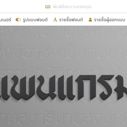
แสดงฟอนต์ทั้งหมด
นเนอร์
รูปแบบฟอนต์
รายชื่อฟอนต์
รายชื่อผู้ออกแบบ
รเพิ่มฟอนต์ไทยเข้าไปให้ได้อย่างน้อยเดือนละ ๓๐ ฟอนต์ นั่
นอกจากจะเป็นประโยชน์ต่อตนเองแล้ว จะมีประโยชน์กับผู้อื่นไ
ขอขอบคุณ
อกแบบฟอนต์ไทยทุกท่านที่สร้างสรรค์ผลงานเพื่อสืบสานอัก
อน ปรัชญา สิงห์โต ที่อนุญาตให้เผยแพร่ข้อมูลจาก ฟอนต