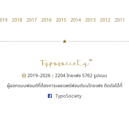
Google
Layiji
นำโชค สินมงคลรักษา
019
2018
2017
2016
2015
2014
2013
2012
2011
#
TH
ฉ
Naipol
TLWG
ช
O
Torsilp
ซ
2019–2026
2204 ไทยเฟซ 5762 รูปแบบ
|
P
TS
PANI
Type Buthon
ฐ
ผู้ออกแบบฟอนต์ที่ต้องการเผยแพร่ฟอนต์บนไทยเฟซ ติดต่อได้ที่
สุราฟอนต์
คราฟตี้ฟอนต์
PK
Typomancer
ฑ
TypoSociety
Surafont
Crafty Font
PS
U
ณัฐพล วัดอ่อน
จิลดา ฤทธิ์คำรพ
Q
UID
ด
R
UNK
ต
S
UPC
ถ
Sarun’s
V
ท