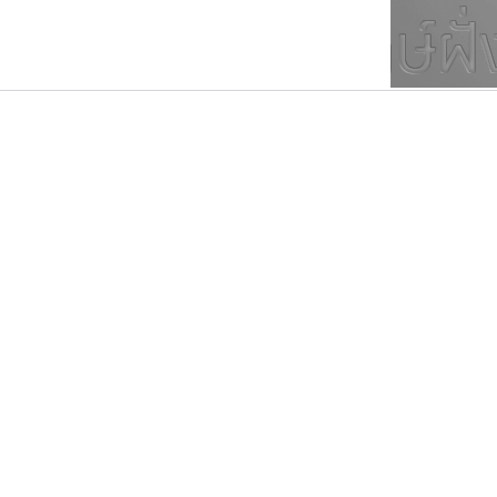
ตัวอักษรมีหัวขมวด
แบบตัวการ์ตูน
ตัวอักษรไม่มีหัวขมวด
แบบตัวดิสเพลย์
9
A
B
C
D
E
F
ฟอนต์ยอดนิยม
แบบตัวประดิษฐ์
ฟอนต์ล้านดาวน์โหลด
ก
ข
ค
จ
ฉ
ช
แบบตัวพิกเซล
ซ
ฌ
ด
ต
ระบบปฏิบัติการ
แบบตัวพิมพ์ดีด
อัตลักษณ์องค์กร
แบบตัวมีเชิงฐาน
ปาณิสรา แอน
ธรรมดาสตูดิโอ