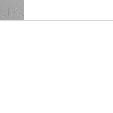
แบบตัวเขียนพู่กัน
แบบฟอนต์ซิ่ง
แบบตัวเนื้อความ
แบบลายมือผู้ใหญ่
S
T
U
V
W
Y
Z
แบบตัวเหลี่ยม
แบบลายมือวัยรุ่น
ย
แบบปลายมน
ร
ฤ
ล
ว
ศ
แบบลายมือเด็ก
ส
ห
อ
ฮ
แบบปลายแหลม
แบบอาลักษณ์
แบบปากกาหัวตัด
คัดสรร ดีมาก
บีทูไซน์