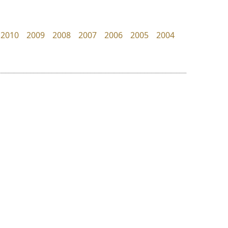
Cadson Demak
B2 SIGN
กิตติศักดิ์ ศิริกมลเสถียร
2010
2009
2008
2007
2006
2005
2004
ย
ร
ฤ
ฌ
ล
ว
ดีอาร์ ดีไซน์
ซู๊ดดู๊ซ
ศ
DR Design
zooddooz
ณ
ส
ดำรง เติมทอง
สรรเสริญ เหรียญทอง
ห
อ
ฮ
๒