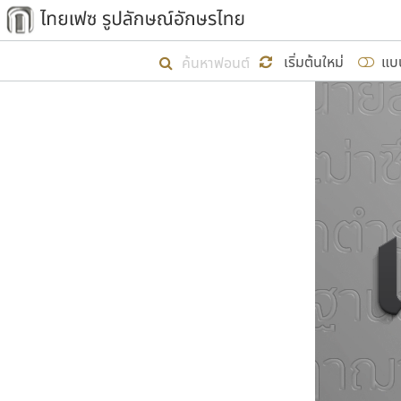
เริ่ม ไทยเฟซ นี้ขึ้นมา
เริ่มต้นใหม่
แบ
เป้าหมายที่ยังคงดำเนินไปอยู่ คือกา
ไม่ต่ำกว่า ๔๐๐ ฟอนต์ในระบบ หวังว่า 
ผู้อ
คุณแ