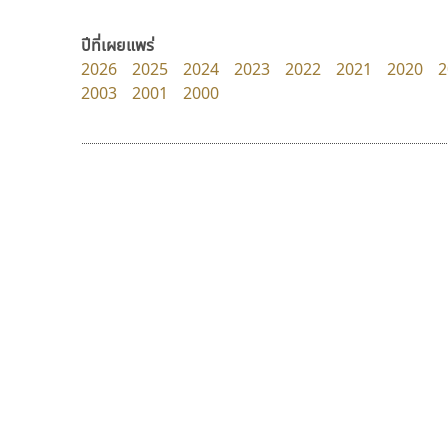
PanisaraAnn Font
dhammadha studio
ปาณิสรา ฉัตรเดชาชัย
มณฑล ธนาโรจน์
ปีที่เผยแพร่
2026
2025
2024
2023
2022
2021
2020
2
2003
2001
2000
9 Fonts
F
A
Fontcraft
Apple
FontUni
ATK
G
AtNoon
Google Fonts
ทีเอส ฟอนต์
ไอ้แอน
B
H
TS Font
Iannnnn
B2 SIGN
I
ธงชัย ศรีเมือง
ปรัชญา สิงห์โต
BLK
Iannnnn
Book
J
BTN
Jipatype
C
JS