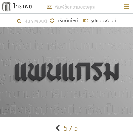
การในรูปแบบใหม่เพื่อใช้เป็นแนวทางในการศึกษารูป
ร่างหน้าตาของฟอนต์ไทยสำหรับการเรียนรู้เพื่อเริ่ม
เริ่มต้นใหม่
รูปแบบฟอนต์
สร้างฟอนต์ของตัวเอง ในเดือนมีนาคม พ.ศ. ๒๕๖๒ จึง
ได้เริ่ม ไทยเฟซ นี้ขึ้นมา
แสดงฟอนต์ทั้งหมด
เป้าหมายที่ยังคงดำเนินไปอยู่ คือการเพิ่มฟอนต์ไทย
เข้าไปให้ได้อย่างน้อยเดือนละ ๓๐ ฟอนต์ นั่นหมายถึง
ปลายปี พ.ศ. ๒๕๖๒ จะมีฟอนต์ไม่ต่ำกว่า ๔๐๐ ฟอนต์ใน
ระบบ หวังว่า นอกจากจะเป็นประโยชน์ต่อตนเองแล้ว
จะมีประโยชน์กับผู้อื่นได้บ้าง ไม่มากก็น้อย
ขอขอบคุณ
5 / 5
ตัวอักษรมีหัวขมวด
แบบตัวอักษรหัวบัว