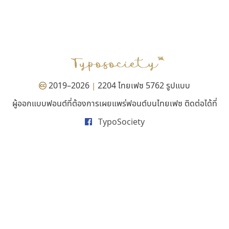
จิปาไทป์
ทอศิลป์
Jipatype
Torsilp
อานุภาพ ใจชำนาญ
ภาณุพันธุ์ ตะลันกูล
2019–2026
2204 ไทยเฟซ 5762 รูปแบบ
|
ผู้ออกแบบฟอนต์ที่ต้องการเผยแพร่ฟอนต์บนไทยเฟซ ติดต่อได้ที่
TypoSociety
เลย์อิจิ
เคอาร์ต ฟอนต์
Layiji
Kart Font
นำโชค สินมงคลรักษา
นิกร ศิริสวัสดิ์