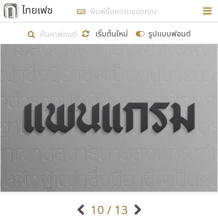
การในรูปแบบใหม่เพื่อใช้เป็นแนวทางในการศึกษารูป
ร่างหน้าตาของฟอนต์ไทยสำหรับการเรียนรู้เพื่อเริ่ม
เริ่มต้นใหม่
รูปแบบฟอนต์
สร้างฟอนต์ของตัวเอง ในเดือนมีนาคม พ.ศ. ๒๕๖๒ จึง
ได้เริ่ม ไทยเฟซ นี้ขึ้นมา
แสดงฟอนต์ทั้งหมด
เป้าหมายที่ยังคงดำเนินไปอยู่ คือการเพิ่มฟอนต์ไทย
เข้าไปให้ได้อย่างน้อยเดือนละ ๓๐ ฟอนต์ นั่นหมายถึง
ปลายปี พ.ศ. ๒๕๖๒ จะมีฟอนต์ไม่ต่ำกว่า ๔๐๐ ฟอนต์ใน
ระบบ หวังว่า นอกจากจะเป็นประโยชน์ต่อตนเองแล้ว
จะมีประโยชน์กับผู้อื่นได้บ้าง ไม่มากก็น้อย
ขอขอบคุณ
10 / 13
ตัวอักษรมีหัวขมวด
แบบตัวอักษรหัวบัว