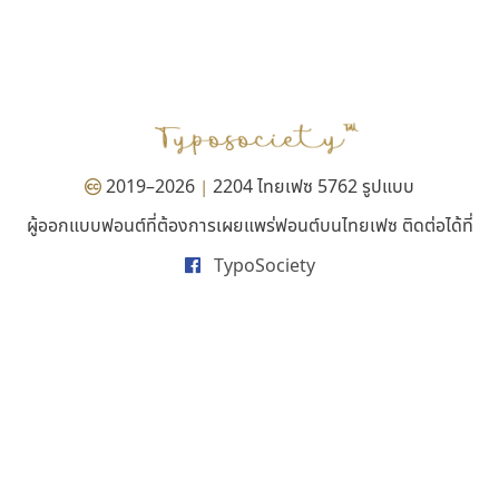
ธีชา สตูดิโอ 23
เลย์อิจิ
Tcha Studio 23
Layiji
ธีร์ชญาน์ นามขาน
นำโชค สินมงคลรักษา
2019–2026
2204 ไทยเฟซ 5762 รูปแบบ
|
ผู้ออกแบบฟอนต์ที่ต้องการเผยแพร่ฟอนต์บนไทยเฟซ ติดต่อได้ที่
TypoSociety
ซู๊ดดู๊ซ
ไอ้แอน
zooddooz
Iannnnn
สรรเสริญ เหรียญทอง
ปรัชญา สิงห์โต