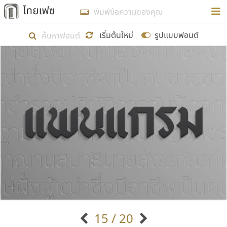
การในรูปแบบใหม่เพื่อใช้เป็นแนวทางในการศึกษารูป
ร่างหน้าตาของฟอนต์ไทยสำหรับการเรียนรู้เพื่อเริ่ม
เริ่มต้นใหม่
รูปแบบฟอนต์
สร้างฟอนต์ของตัวเอง ในเดือนมีนาคม พ.ศ. ๒๕๖๒ จึง
ได้เริ่ม ไทยเฟซ นี้ขึ้นมา
แสดงฟอนต์ทั้งหมด
เป้าหมายที่ยังคงดำเนินไปอยู่ คือการเพิ่มฟอนต์ไทย
เข้าไปให้ได้อย่างน้อยเดือนละ ๓๐ ฟอนต์ นั่นหมายถึง
ปลายปี พ.ศ. ๒๕๖๒ จะมีฟอนต์ไม่ต่ำกว่า ๔๐๐ ฟอนต์ใน
ระบบ หวังว่า นอกจากจะเป็นประโยชน์ต่อตนเองแล้ว
จะมีประโยชน์กับผู้อื่นได้บ้าง ไม่มากก็น้อย
ขอขอบคุณ
15 / 20
ตัวอักษรมีหัวขมวด
แบบตัวอักษรหัวบัว