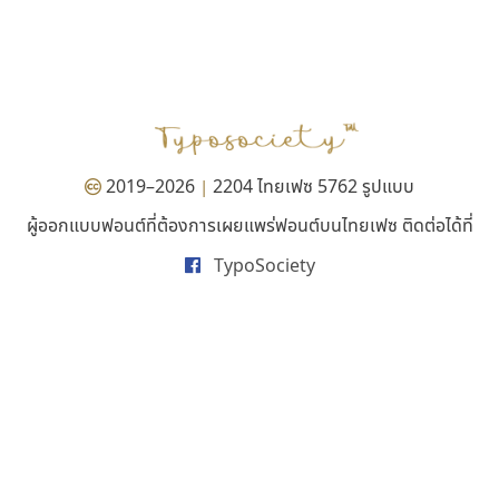
เลย์อิจิ
เคอาร์ต ฟอนต์
Layiji
Kart Font
นำโชค สินมงคลรักษา
นิกร ศิริสวัสดิ์
2019–2026
2204 ไทยเฟซ 5762 รูปแบบ
|
ผู้ออกแบบฟอนต์ที่ต้องการเผยแพร่ฟอนต์บนไทยเฟซ ติดต่อได้ที่
TypoSociety
ซู๊ดดู๊ซ
ปาณิสรา แอน
zooddooz
PanisaraAnn Font
สรรเสริญ เหรียญทอง
ปาณิสรา ฉัตรเดชาชัย