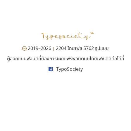
ฟอนต์อยู่นี่
ทอศิลป์
FontUni
Torsilp
สังศิต ไสววรรณ
ภาณุพันธุ์ ตะลันกูล
2019–2026
2204 ไทยเฟซ 5762 รูปแบบ
|
ผู้ออกแบบฟอนต์ที่ต้องการเผยแพร่ฟอนต์บนไทยเฟซ ติดต่อได้ที่
TypoSociety
พ็อกเก็ตฟอนต์
ปาณิสรา แอน
Pocket Fonts
PanisaraAnn Font
ปาณิสรา ฉัตรเดชาชัย