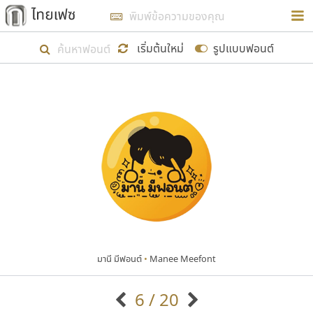
การในรูปแบบใหม่เพื่อใช้เป็นแนวทางในการศึกษารูป
ร่างหน้าตาของฟอนต์ไทยสำหรับการเรียนรู้เพื่อเริ่ม
เริ่มต้นใหม่
รูปแบบฟอนต์
สร้างฟอนต์ของตัวเอง ในเดือนมีนาคม พ.ศ. ๒๕๖๒ จึง
ได้เริ่ม ไทยเฟซ นี้ขึ้นมา
แสดงฟอนต์ทั้งหมด
เป้าหมายที่ยังคงดำเนินไปอยู่ คือการเพิ่มฟอนต์ไทย
เข้าไปให้ได้อย่างน้อยเดือนละ ๓๐ ฟอนต์ นั่นหมายถึง
ปลายปี พ.ศ. ๒๕๖๒ จะมีฟอนต์ไม่ต่ำกว่า ๔๐๐ ฟอนต์ใน
ระบบ หวังว่า นอกจากจะเป็นประโยชน์ต่อตนเองแล้ว
จะมีประโยชน์กับผู้อื่นได้บ้าง ไม่มากก็น้อย
มานี มีฟอนต์
•
Manee Meefont
ขอขอบคุณ
6 / 20
ตัวอักษรมีหัวขมวด
แบบตัวอักษรหัวบัว