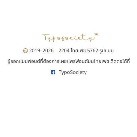
มานี มีฟอนต์
ดีอาร์ ดีไซน์
Manee Meefont
DR Design
ศรัณยพัชร์ ธารีสิทธิ์
ดำรง เติมทอง
2019–2026
2204 ไทยเฟซ 5762 รูปแบบ
|
ผู้ออกแบบฟอนต์ที่ต้องการเผยแพร่ฟอนต์บนไทยเฟซ ติดต่อได้ที่
TypoSociety
ฟอนต์คราฟ
ฟอนต์อยู่นี่
Fontcraft
FontUni
จุติพงศ์ ภูสุมาศ • สุวิสา ภูสุมาศ
สังศิต ไสววรรณ