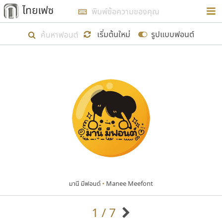
การในรูปแบบใหม่เพื่อใช้เป็นแนวทางในการศึกษารูป
ร่างหน้าตาของฟอนต์ไทยสำหรับการเรียนรู้เพื่อเริ่ม
เริ่มต้นใหม่
รูปแบบฟอนต์
สร้างฟอนต์ของตัวเอง ในเดือนมีนาคม พ.ศ. ๒๕๖๒ จึง
ได้เริ่ม ไทยเฟซ นี้ขึ้นมา
แสดงฟอนต์ทั้งหมด
เป้าหมายที่ยังคงดำเนินไปอยู่ คือการเพิ่มฟอนต์ไทย
เข้าไปให้ได้อย่างน้อยเดือนละ ๓๐ ฟอนต์ นั่นหมายถึง
ปลายปี พ.ศ. ๒๕๖๒ จะมีฟอนต์ไม่ต่ำกว่า ๔๐๐ ฟอนต์ใน
ระบบ หวังว่า นอกจากจะเป็นประโยชน์ต่อตนเองแล้ว
จะมีประโยชน์กับผู้อื่นได้บ้าง ไม่มากก็น้อย
มานี มีฟอนต์
•
Manee Meefont
ขอขอบคุณ
1 / 7
ตัวอักษรมีหัวขมวด
แบบตัวอักษรหัวบัว