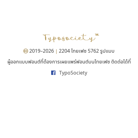
บีทูไซน์
มานี มีฟอนต์
B2 SIGN
Manee Meefont
กิตติศักดิ์ ศิริกมลเสถียร
ศรัณยพัชร์ ธารีสิทธิ์
2019–2026
2204 ไทยเฟซ 5762 รูปแบบ
|
ผู้ออกแบบฟอนต์ที่ต้องการเผยแพร่ฟอนต์บนไทยเฟซ ติดต่อได้ที่
TypoSociety
เลย์อิจิ
ซูเปอร์สโตร์
Layiji
Superstore Font
นำโชค สินมงคลรักษา
ฉัตรณรงค์ จริงศุภธาดา