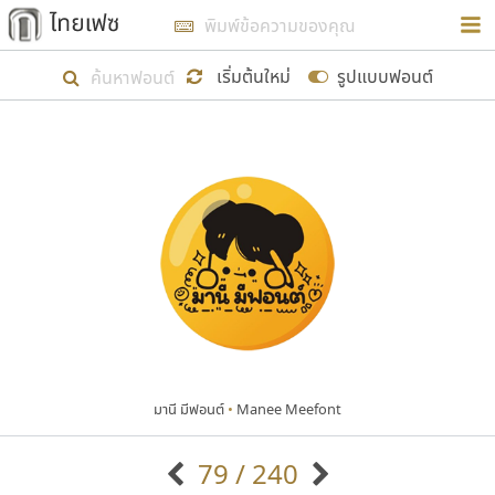
การในรูปแบบใหม่เพื่อใช้เป็นแนวทางในการศึกษารูป
ร่างหน้าตาของฟอนต์ไทยสำหรับการเรียนรู้เพื่อเริ่ม
เริ่มต้นใหม่
รูปแบบฟอนต์
สร้างฟอนต์ของตัวเอง ในเดือนมีนาคม พ.ศ. ๒๕๖๒ จึง
ได้เริ่ม ไทยเฟซ นี้ขึ้นมา
แสดงฟอนต์ทั้งหมด
เป้าหมายที่ยังคงดำเนินไปอยู่ คือการเพิ่มฟอนต์ไทย
เข้าไปให้ได้อย่างน้อยเดือนละ ๓๐ ฟอนต์ นั่นหมายถึง
ปลายปี พ.ศ. ๒๕๖๒ จะมีฟอนต์ไม่ต่ำกว่า ๔๐๐ ฟอนต์ใน
ระบบ หวังว่า นอกจากจะเป็นประโยชน์ต่อตนเองแล้ว
จะมีประโยชน์กับผู้อื่นได้บ้าง ไม่มากก็น้อย
มานี มีฟอนต์
•
Manee Meefont
ขอขอบคุณ
79 / 240
ตัวอักษรมีหัวขมวด
แบบตัวอักษรหัวบัว