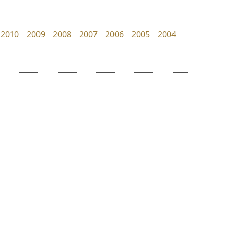
TS Font
Google
ธงชัย ศรีเมือง
2010
2009
2008
2007
2006
2005
2004
ย
ร
ฤ
ฌ
ล
ว
ปาณิสรา แอน
เลย์อิจิ
ศ
PanisaraAnn Font
Layiji
ณ
ส
ปาณิสรา ฉัตรเดชาชัย
นำโชค สินมงคลรักษา
ห
อ
ฮ
๒