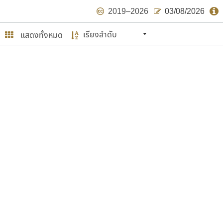
2019–2026
03/08/2026
แสดงทั้งหมด
นหมายถึง ปลายปี พ.ศ. ๒๕๖๒ จะมีฟอนต์
ด้บ้าง ไม่มากก็น้อย
ษรไทย
์.คอม