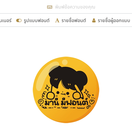
แสดงฟอนต์ทั้งหมด
นเนอร์
รูปแบบฟอนต์
รายชื่อฟอนต์
รายชื่อผู้ออกแบบ
รเพิ่มฟอนต์ไทยเข้าไปให้ได้อย่างน้อยเดือนละ ๓๐ ฟอนต์ นั่
นอกจากจะเป็นประโยชน์ต่อตนเองแล้ว จะมีประโยชน์กับผู้อื่นไ
ขอขอบคุณ
อกแบบฟอนต์ไทยทุกท่านที่สร้างสรรค์ผลงานเพื่อสืบสานอัก
อน ปรัชญา สิงห์โต ที่อนุญาตให้เผยแพร่ข้อมูลจาก ฟอนต