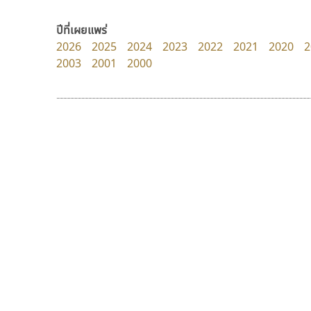
UID Font
dhammadha studio
สร้างสรรค์ สมกุศล
มณฑล ธนาโรจน์
ปีที่เผยแพร่
2026
2025
2024
2023
2022
2021
2020
2
2003
2001
2000
9 Fonts
F
A
Fontcraft
Apple
FontUni
ATK
G
AtNoon
Google Fonts
พ็อกเก็ตฟอนต์
ฟอนต์อยู่นี่
B
H
Pocket Fonts
FontUni
B2 SIGN
I
สังศิต ไสววรรณ
BLK
Iannnnn
Book
J
BTN
Jipatype
C
JS