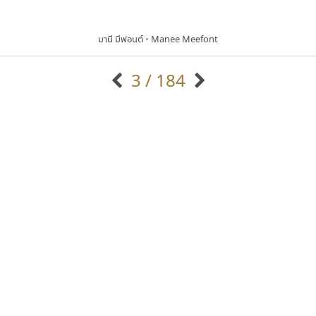
มานี มีฟอนต์
•
Manee Meefont
3 / 184
แบบตัวอักษรจีน
แบบตัวอักษรหัวบัว
แบบตัวอักษรซ้อนเงา
แบบตัวอักษรหัวบอด
G
H
I
J
K
L
M
N
O
P
Q
R
แบบตัวอักษรย้อนยุค
แบบตัวอักษรเกาหลี
ถ
แบบตัวอักษรล้านนา
ท
ธ
น
บ
ป
แบบตัวอักษรเส้นขอบ
ผ
พ
ฟ
ภ
ม
แบบตัวอักษรลาว
แบบตัวอักษรแฟนซี
แบบตัวอักษรสคริปท์
แบบตัวอักษรโบราณ
ฟอนต์คราฟ
ทอศิลป์