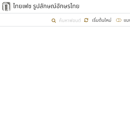
เริ่ม ไทยเฟซ นี้ขึ้นมา
เริ่มต้นใหม่
แบ
เป้าหมายที่ยังคงดำเนินไปอยู่ คือกา
ไม่ต่ำกว่า ๔๐๐ ฟอนต์ในระบบ หวังว่า 
ผู้อ
คุณแ