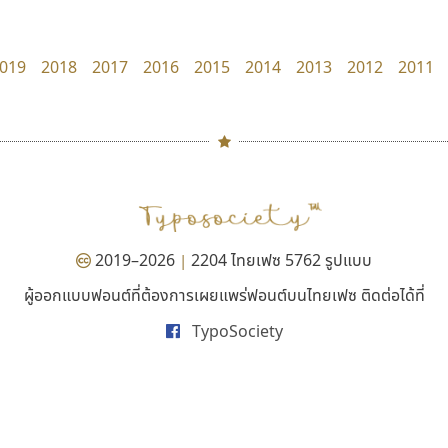
Fontcraft
Torsilp
จุติพงศ์ ภูสุมาศ • สุวิสา ภูสุมาศ
ภาณุพันธุ์ ตะลันกูล
019
2018
2017
2016
2015
2014
2013
2012
2011
#
TH
ฉ
Naipol
TLWG
ช
O
Torsilp
ซ
2019–2026
2204 ไทยเฟซ 5762 รูปแบบ
|
P
TS
PANI
Type Buthon
ฐ
ผู้ออกแบบฟอนต์ที่ต้องการเผยแพร่ฟอนต์บนไทยเฟซ ติดต่อได้ที่
จิปาไทป์
ซูเปอร์สโตร์
PK
Typomancer
ฑ
TypoSociety
Jipatype
Superstore Font
PS
U
อานุภาพ ใจชำนาญ
ฉัตรณรงค์ จริงศุภธาดา
Q
UID
ด
R
UNK
ต
S
UPC
ถ
Sarun’s
V
ท