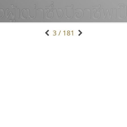
3 / 181
แบบตัวอักษรจีน
แบบตัวอักษรหัวบัว
แบบตัวอักษรซ้อนเงา
แบบตัวอักษรหัวบอด
G
H
I
J
K
L
M
N
O
P
Q
R
แบบตัวอักษรย้อนยุค
แบบตัวอักษรเกาหลี
ถ
แบบตัวอักษรล้านนา
ท
ธ
น
บ
ป
แบบตัวอักษรเส้นขอบ
ผ
พ
ฟ
ภ
ม
แบบตัวอักษรลาว
แบบตัวอักษรแฟนซี
แบบตัวอักษรสคริปท์
แบบตัวอักษรโบราณ
ทอศิลป์
กูเกิล