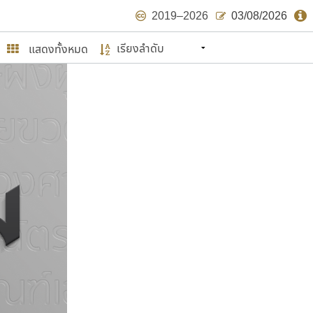
2019–2026
03/08/2026
แสดงทั้งหมด
นหมายถึง ปลายปี พ.ศ. ๒๕๖๒ จะมีฟอนต์
ด้บ้าง ไม่มากก็น้อย
ษรไทย
์.คอม