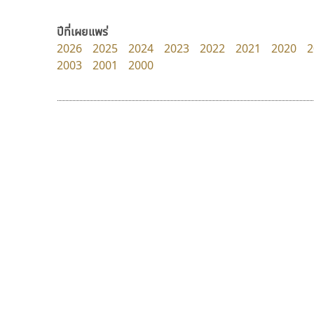
PanisaraAnn Font
Typomancer
ปาณิสรา ฉัตรเดชาชัย
วริทธิ์ ไชยกูล
ปีที่เผยแพร่
2026
2025
2024
2023
2022
2021
2020
2
2003
2001
2000
9 Fonts
F
A
Fontcraft
Apple
FontUni
ATK
G
AtNoon
Google Fonts
ยูไอดี ฟอนต์
ฟอนต์อยู่นี่
B
H
UID Font
FontUni
B2 SIGN
I
สร้างสรรค์ สมกุศล
สังศิต ไสววรรณ
BLK
Iannnnn
Book
J
BTN
Jipatype
C
JS