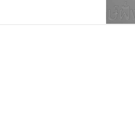
ตัวอักษรมีหัวขมวด
แบบตัวการ์ตูน
ตัวอักษรไม่มีหัวขมวด
แบบตัวดิสเพลย์
9
A
B
C
D
E
F
ฟอนต์ยอดนิยม
แบบตัวประดิษฐ์
ฟอนต์ล้านดาวน์โหลด
ก
ข
ค
จ
ฉ
ช
แบบตัวพิกเซล
ซ
ฌ
ด
ต
ระบบปฏิบัติการ
แบบตัวพิมพ์ดีด
อัตลักษณ์องค์กร
แบบตัวมีเชิงฐาน
ปาณิสรา แอน
ไทโปแมนเซอร์