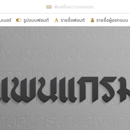
แสดงฟอนต์ทั้งหมด
นเนอร์
รูปแบบฟอนต์
รายชื่อฟอนต์
รายชื่อผู้ออกแบบ
รเพิ่มฟอนต์ไทยเข้าไปให้ได้อย่างน้อยเดือนละ ๓๐ ฟอนต์ นั่
นอกจากจะเป็นประโยชน์ต่อตนเองแล้ว จะมีประโยชน์กับผู้อื่นไ
ขอขอบคุณ
อกแบบฟอนต์ไทยทุกท่านที่สร้างสรรค์ผลงานเพื่อสืบสานอัก
อน ปรัชญา สิงห์โต ที่อนุญาตให้เผยแพร่ข้อมูลจาก ฟอนต