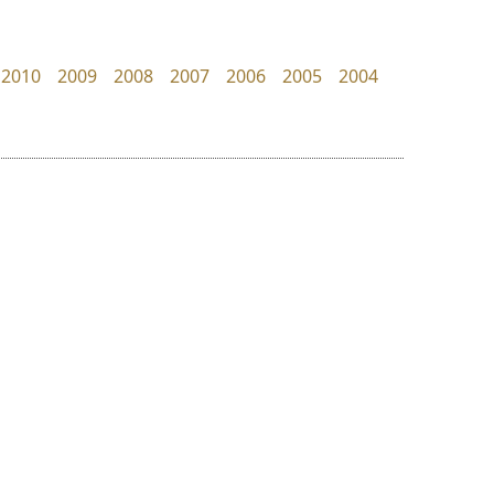
uvSOV
Superstore Font
วรวุฒิ ธนวัฒนาวนิช
ฉัตรณรงค์ จริงศุภธาดา
2010
2009
2008
2007
2006
2005
2004
ย
ร
ฤ
ฌ
ล
ว
ฟอนต์คราฟ
ดีอาร์ ดีไซน์
ศ
Fontcraft
DR Design
ณ
ส
จุติพงศ์ ภูสุมาศ • สุวิสา ภูสุมาศ
ดำรง เติมทอง
ห
อ
ฮ
๒