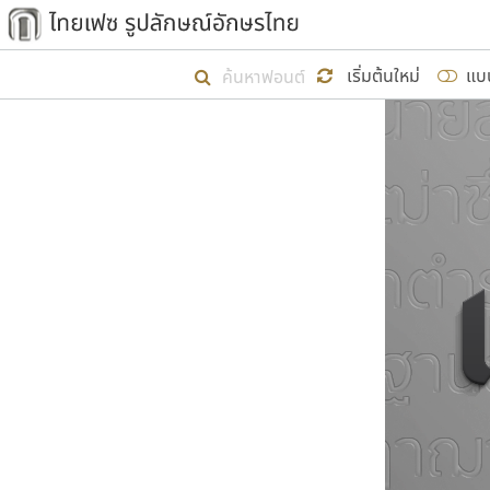
เริ่ม ไทยเฟซ นี้ขึ้นมา
เริ่มต้นใหม่
แบ
เป้าหมายที่ยังคงดำเนินไปอยู่ คือกา
ไม่ต่ำกว่า ๔๐๐ ฟอนต์ในระบบ หวังว่า 
ผู้อ
คุณแ