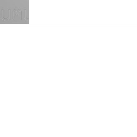
แบบตัวเขียนพู่กัน
แบบฟอนต์ซิ่ง
แบบตัวเนื้อความ
แบบลายมือผู้ใหญ่
S
T
U
V
W
Y
Z
แบบตัวเหลี่ยม
แบบลายมือวัยรุ่น
ย
แบบปลายมน
ร
ฤ
ล
ว
ศ
แบบลายมือเด็ก
ส
ห
อ
ฮ
แบบปลายแหลม
แบบอาลักษณ์
แบบปากกาหัวตัด
นังรอง
ซูเปอร์สโตร์