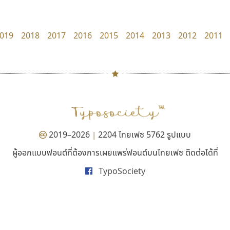
Torsilp
Google
ภาณุพันธุ์ ตะลันกูล
019
2018
2017
2016
2015
2014
2013
2012
2011
#
TH
ฉ
Naipol
TLWG
ช
O
Torsilp
ซ
2019–2026
2204 ไทยเฟซ 5762 รูปแบบ
|
P
TS
PANI
Type Buthon
ฐ
ผู้ออกแบบฟอนต์ที่ต้องการเผยแพร่ฟอนต์บนไทยเฟซ ติดต่อได้ที่
ธรรมดาสตูดิโอ
เลย์อิจิ
PK
Typomancer
ฑ
TypoSociety
dhammadha studio
Layiji
PS
U
มณฑล ธนาโรจน์
นำโชค สินมงคลรักษา
Q
UID
ด
R
UNK
ต
S
UPC
ถ
Sarun’s
V
ท