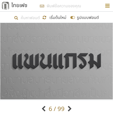
การในรูปแบบใหม่เพื่อใช้เป็นแนวทางในการศึกษารูป
ร่างหน้าตาของฟอนต์ไทยสำหรับการเรียนรู้เพื่อเริ่ม
เริ่มต้นใหม่
รูปแบบฟอนต์
สร้างฟอนต์ของตัวเอง ในเดือนมีนาคม พ.ศ. ๒๕๖๒ จึง
ได้เริ่ม ไทยเฟซ นี้ขึ้นมา
แสดงฟอนต์ทั้งหมด
เป้าหมายที่ยังคงดำเนินไปอยู่ คือการเพิ่มฟอนต์ไทย
เข้าไปให้ได้อย่างน้อยเดือนละ ๓๐ ฟอนต์ นั่นหมายถึง
ปลายปี พ.ศ. ๒๕๖๒ จะมีฟอนต์ไม่ต่ำกว่า ๔๐๐ ฟอนต์ใน
ระบบ หวังว่า นอกจากจะเป็นประโยชน์ต่อตนเองแล้ว
จะมีประโยชน์กับผู้อื่นได้บ้าง ไม่มากก็น้อย
ขอขอบคุณ
6 / 99
ตัวอักษรมีหัวขมวด
แบบตัวอักษรหัวบัว