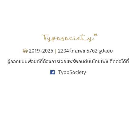
ซู๊ดดู๊ซ
เคอาร์ต ฟอนต์
zooddooz
Kart Font
สรรเสริญ เหรียญทอง
นิกร ศิริสวัสดิ์
2019–2026
2204 ไทยเฟซ 5762 รูปแบบ
|
ผู้ออกแบบฟอนต์ที่ต้องการเผยแพร่ฟอนต์บนไทยเฟซ ติดต่อได้ที่
TypoSociety
จิปาไทป์
สุราฟอนต์
Jipatype
Surafont
อานุภาพ ใจชำนาญ
ณัฐพล วัดอ่อน