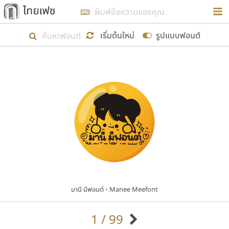
การในรูปแบบใหม่เพื่อใช้เป็นแนวทางในการศึกษารูป
ร่างหน้าตาของฟอนต์ไทยสำหรับการเรียนรู้เพื่อเริ่ม
เริ่มต้นใหม่
รูปแบบฟอนต์
สร้างฟอนต์ของตัวเอง ในเดือนมีนาคม พ.ศ. ๒๕๖๒ จึง
ได้เริ่ม ไทยเฟซ นี้ขึ้นมา
แสดงฟอนต์ทั้งหมด
เป้าหมายที่ยังคงดำเนินไปอยู่ คือการเพิ่มฟอนต์ไทย
เข้าไปให้ได้อย่างน้อยเดือนละ ๓๐ ฟอนต์ นั่นหมายถึง
ปลายปี พ.ศ. ๒๕๖๒ จะมีฟอนต์ไม่ต่ำกว่า ๔๐๐ ฟอนต์ใน
ระบบ หวังว่า นอกจากจะเป็นประโยชน์ต่อตนเองแล้ว
จะมีประโยชน์กับผู้อื่นได้บ้าง ไม่มากก็น้อย
มานี มีฟอนต์
•
Manee Meefont
ขอขอบคุณ
1 / 99
ตัวอักษรมีหัวขมวด
แบบตัวอักษรหัวบัว