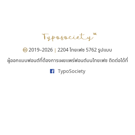
ซู๊ดดู๊ซ
เลย์อิจิ
zooddooz
Layiji
สรรเสริญ เหรียญทอง
นำโชค สินมงคลรักษา
2019–2026
2204 ไทยเฟซ 5762 รูปแบบ
|
ผู้ออกแบบฟอนต์ที่ต้องการเผยแพร่ฟอนต์บนไทยเฟซ ติดต่อได้ที่
TypoSociety
ธีชา สตูดิโอ 23
ทอศิลป์
Tcha Studio 23
Torsilp
ธีร์ชญาน์ นามขาน
ภาณุพันธุ์ ตะลันกูล