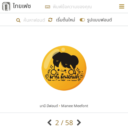
การในรูปแบบใหม่เพื่อใช้เป็นแนวทางในการศึกษารูป
ร่างหน้าตาของฟอนต์ไทยสำหรับการเรียนรู้เพื่อเริ่ม
เริ่มต้นใหม่
รูปแบบฟอนต์
สร้างฟอนต์ของตัวเอง ในเดือนมีนาคม พ.ศ. ๒๕๖๒ จึง
ได้เริ่ม ไทยเฟซ นี้ขึ้นมา
แสดงฟอนต์ทั้งหมด
เป้าหมายที่ยังคงดำเนินไปอยู่ คือการเพิ่มฟอนต์ไทย
เข้าไปให้ได้อย่างน้อยเดือนละ ๓๐ ฟอนต์ นั่นหมายถึง
ปลายปี พ.ศ. ๒๕๖๒ จะมีฟอนต์ไม่ต่ำกว่า ๔๐๐ ฟอนต์ใน
ระบบ หวังว่า นอกจากจะเป็นประโยชน์ต่อตนเองแล้ว
จะมีประโยชน์กับผู้อื่นได้บ้าง ไม่มากก็น้อย
มานี มีฟอนต์
•
Manee Meefont
ขอขอบคุณ
2 / 58
ตัวอักษรมีหัวขมวด
แบบตัวอักษรหัวบัว