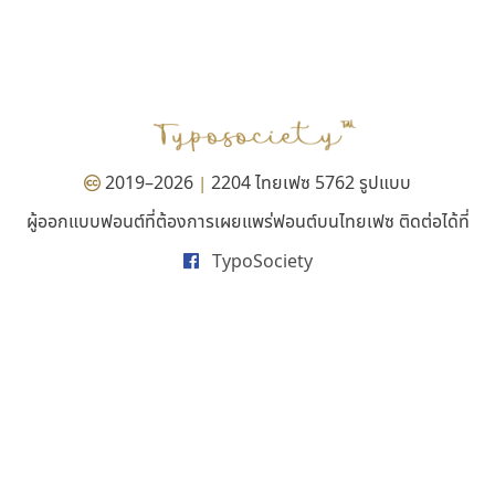
ฟอนต์คราฟ
คราฟตี้ฟอนต์
Fontcraft
Crafty Font
จุติพงศ์ ภูสุมาศ • สุวิสา ภูสุมาศ
จิลดา ฤทธิ์คำรพ
2019–2026
2204 ไทยเฟซ 5762 รูปแบบ
|
ผู้ออกแบบฟอนต์ที่ต้องการเผยแพร่ฟอนต์บนไทยเฟซ ติดต่อได้ที่
TypoSociety
กูเกิล
ไอ้แอน
Google
Iannnnn
ปรัชญา สิงห์โต