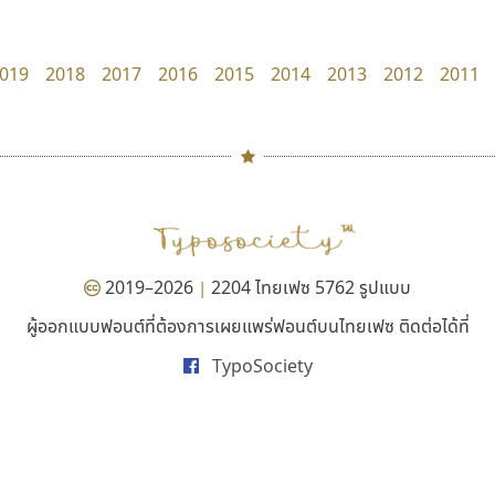
uvSOV
TS Font
วรวุฒิ ธนวัฒนาวนิช
ธงชัย ศรีเมือง
019
2018
2017
2016
2015
2014
2013
2012
2011
#
TH
ฉ
Naipol
TLWG
ช
O
Torsilp
ซ
2019–2026
2204 ไทยเฟซ 5762 รูปแบบ
|
P
TS
PANI
Type Buthon
ฐ
ผู้ออกแบบฟอนต์ที่ต้องการเผยแพร่ฟอนต์บนไทยเฟซ ติดต่อได้ที่
ปาณิสรา แอน
ไทโปแมนเซอร์
PK
Typomancer
ฑ
TypoSociety
PanisaraAnn Font
Typomancer
PS
U
ปาณิสรา ฉัตรเดชาชัย
วริทธิ์ ไชยกูล
Q
UID
ด
R
UNK
ต
S
UPC
ถ
Sarun’s
V
ท