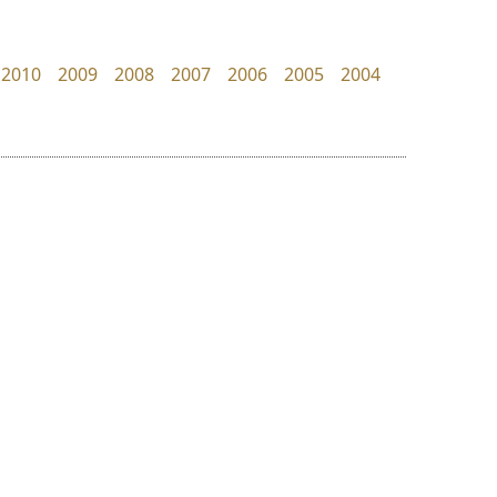
FontUni
dhammadha studio
สังศิต ไสววรรณ
มณฑล ธนาโรจน์
2010
2009
2008
2007
2006
2005
2004
ย
ร
ฤ
ฌ
ล
ว
มานี มีฟอนต์
ซู๊ดดู๊ซ
ศ
Manee Meefont
zooddooz
ณ
ส
ศรัณยพัชร์ ธารีสิทธิ์
สรรเสริญ เหรียญทอง
ห
อ
ฮ
๒