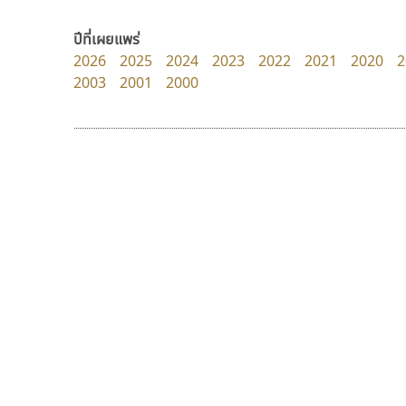
Google
DR Design
ดำรง เติมทอง
ปีที่เผยแพร่
2026
2025
2024
2023
2022
2021
2020
2
2003
2001
2000
9 Fonts
F
A
Fontcraft
Apple
FontUni
ATK
G
AtNoon
Google Fonts
จิปาไทป์
เคอาร์ต ฟอนต์
B
H
Jipatype
Kart Font
B2 SIGN
I
อานุภาพ ใจชำนาญ
นิกร ศิริสวัสดิ์
BLK
Iannnnn
Book
J
BTN
Jipatype
C
JS