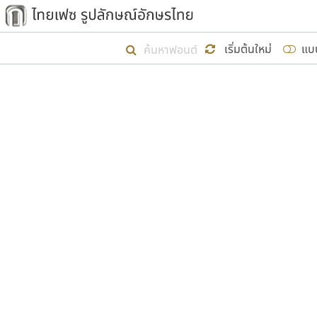
เริ่ม ไทยเฟซ นี้ขึ้นมา
เริ่มต้นใหม่
แบ
เป้าหมายที่ยังคงดำเนินไปอยู่ คือกา
ไม่ต่ำกว่า ๔๐๐ ฟอนต์ในระบบ หวังว่า 
ผู้อ
คุณแ