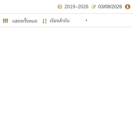
2019–2026
03/08/2026
แสดงทั้งหมด
นหมายถึง ปลายปี พ.ศ. ๒๕๖๒ จะมีฟอนต์
ด้บ้าง ไม่มากก็น้อย
ษรไทย
์.คอม