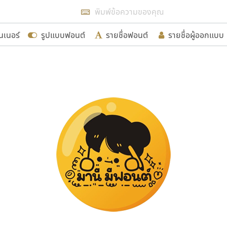
แสดงฟอนต์ทั้งหมด
นเนอร์
รูปแบบฟอนต์
รายชื่อฟอนต์
รายชื่อผู้ออกแบบ
รเพิ่มฟอนต์ไทยเข้าไปให้ได้อย่างน้อยเดือนละ ๓๐ ฟอนต์ นั่
นอกจากจะเป็นประโยชน์ต่อตนเองแล้ว จะมีประโยชน์กับผู้อื่นไ
ขอขอบคุณ
อกแบบฟอนต์ไทยทุกท่านที่สร้างสรรค์ผลงานเพื่อสืบสานอัก
อน ปรัชญา สิงห์โต ที่อนุญาตให้เผยแพร่ข้อมูลจาก ฟอนต