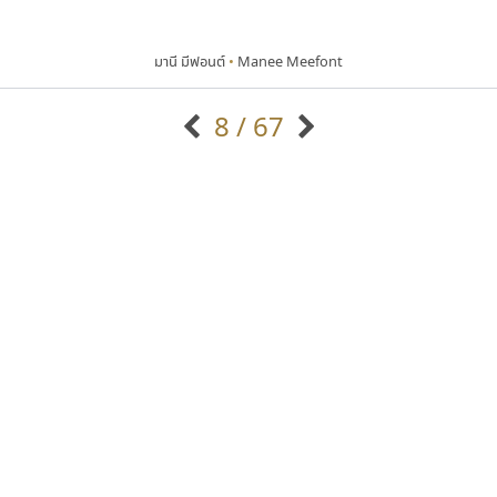
มานี มีฟอนต์
•
Manee Meefont
8 / 67
แบบตัวอักษรจีน
แบบตัวอักษรหัวบัว
แบบตัวอักษรซ้อนเงา
แบบตัวอักษรหัวบอด
G
H
I
J
K
L
M
N
O
P
Q
R
แบบตัวอักษรย้อนยุค
แบบตัวอักษรเกาหลี
ถ
แบบตัวอักษรล้านนา
ท
ธ
น
บ
ป
แบบตัวอักษรเส้นขอบ
ผ
พ
ฟ
ภ
ม
แบบตัวอักษรลาว
แบบตัวอักษรแฟนซี
แบบตัวอักษรสคริปท์
แบบตัวอักษรโบราณ
นังรอง
ทีเอส ฟอนต์