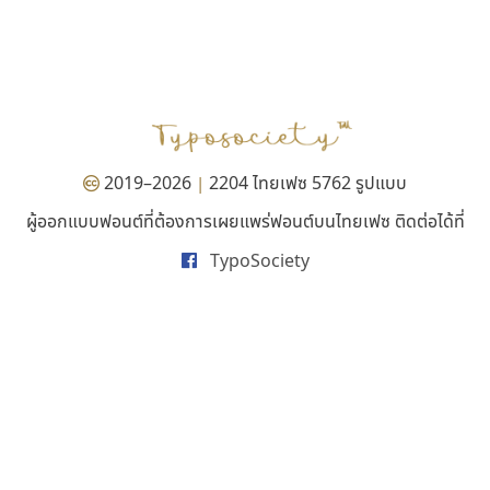
จิปาไทป์
เคอาร์ต ฟอนต์
Jipatype
Kart Font
อานุภาพ ใจชำนาญ
นิกร ศิริสวัสดิ์
2019–2026
2204 ไทยเฟซ 5762 รูปแบบ
|
ผู้ออกแบบฟอนต์ที่ต้องการเผยแพร่ฟอนต์บนไทยเฟซ ติดต่อได้ที่
TypoSociety
คัดสรร ดีมาก
พ็อกเก็ตฟอนต์
Cadson Demak
Pocket Fonts