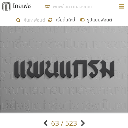
การในรูปแบบใหม่เพื่อใช้เป็นแนวทางในการศึกษารูป
ร่างหน้าตาของฟอนต์ไทยสำหรับการเรียนรู้เพื่อเริ่ม
เริ่มต้นใหม่
รูปแบบฟอนต์
สร้างฟอนต์ของตัวเอง ในเดือนมีนาคม พ.ศ. ๒๕๖๒ จึง
ได้เริ่ม ไทยเฟซ นี้ขึ้นมา
แสดงฟอนต์ทั้งหมด
เป้าหมายที่ยังคงดำเนินไปอยู่ คือการเพิ่มฟอนต์ไทย
เข้าไปให้ได้อย่างน้อยเดือนละ ๓๐ ฟอนต์ นั่นหมายถึง
ปลายปี พ.ศ. ๒๕๖๒ จะมีฟอนต์ไม่ต่ำกว่า ๔๐๐ ฟอนต์ใน
ระบบ หวังว่า นอกจากจะเป็นประโยชน์ต่อตนเองแล้ว
จะมีประโยชน์กับผู้อื่นได้บ้าง ไม่มากก็น้อย
ขอขอบคุณ
63 / 523
ตัวอักษรมีหัวขมวด
แบบตัวอักษรหัวบัว