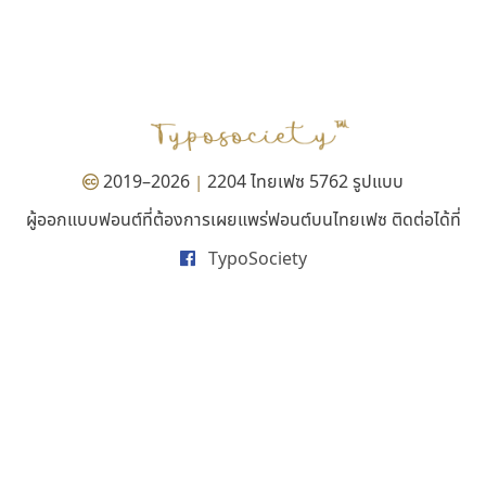
บีทูไซน์
เลย์อิจิ
B2 SIGN
Layiji
กิตติศักดิ์ ศิริกมลเสถียร
นำโชค สินมงคลรักษา
2019–2026
2204 ไทยเฟซ 5762 รูปแบบ
|
ผู้ออกแบบฟอนต์ที่ต้องการเผยแพร่ฟอนต์บนไทยเฟซ ติดต่อได้ที่
TypoSociety
ทอศิลป์
ไอ้แอน
Torsilp
Iannnnn
ภาณุพันธุ์ ตะลันกูล
ปรัชญา สิงห์โต