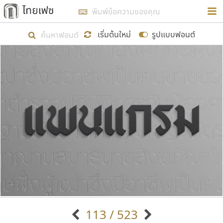
การในรูปแบบใหม่เพื่อใช้เป็นแนวทางในการศึกษารูป
ร่างหน้าตาของฟอนต์ไทยสำหรับการเรียนรู้เพื่อเริ่ม
เริ่มต้นใหม่
รูปแบบฟอนต์
สร้างฟอนต์ของตัวเอง ในเดือนมีนาคม พ.ศ. ๒๕๖๒ จึง
ได้เริ่ม ไทยเฟซ นี้ขึ้นมา
แสดงฟอนต์ทั้งหมด
เป้าหมายที่ยังคงดำเนินไปอยู่ คือการเพิ่มฟอนต์ไทย
เข้าไปให้ได้อย่างน้อยเดือนละ ๓๐ ฟอนต์ นั่นหมายถึง
ปลายปี พ.ศ. ๒๕๖๒ จะมีฟอนต์ไม่ต่ำกว่า ๔๐๐ ฟอนต์ใน
ระบบ หวังว่า นอกจากจะเป็นประโยชน์ต่อตนเองแล้ว
จะมีประโยชน์กับผู้อื่นได้บ้าง ไม่มากก็น้อย
ขอขอบคุณ
113 / 523
ตัวอักษรมีหัวขมวด
แบบตัวอักษรหัวบัว