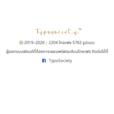
พ็อกเก็ตฟอนต์
บีทูไซน์
Pocket Fonts
B2 SIGN
กิตติศักดิ์ ศิริกมลเสถียร
2019–2026
2204 ไทยเฟซ 5762 รูปแบบ
|
ผู้ออกแบบฟอนต์ที่ต้องการเผยแพร่ฟอนต์บนไทยเฟซ ติดต่อได้ที่
TypoSociety
เคอาร์ต ฟอนต์
ดีอาร์ ดีไซน์
Kart Font
DR Design
นิกร ศิริสวัสดิ์
ดำรง เติมทอง