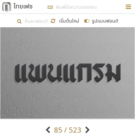
การในรูปแบบใหม่เพื่อใช้เป็นแนวทางในการศึกษารูป
ร่างหน้าตาของฟอนต์ไทยสำหรับการเรียนรู้เพื่อเริ่ม
เริ่มต้นใหม่
รูปแบบฟอนต์
สร้างฟอนต์ของตัวเอง ในเดือนมีนาคม พ.ศ. ๒๕๖๒ จึง
ได้เริ่ม ไทยเฟซ นี้ขึ้นมา
แสดงฟอนต์ทั้งหมด
เป้าหมายที่ยังคงดำเนินไปอยู่ คือการเพิ่มฟอนต์ไทย
เข้าไปให้ได้อย่างน้อยเดือนละ ๓๐ ฟอนต์ นั่นหมายถึง
ปลายปี พ.ศ. ๒๕๖๒ จะมีฟอนต์ไม่ต่ำกว่า ๔๐๐ ฟอนต์ใน
ระบบ หวังว่า นอกจากจะเป็นประโยชน์ต่อตนเองแล้ว
จะมีประโยชน์กับผู้อื่นได้บ้าง ไม่มากก็น้อย
ขอขอบคุณ
85 / 523
ตัวอักษรมีหัวขมวด
แบบตัวอักษรหัวบัว