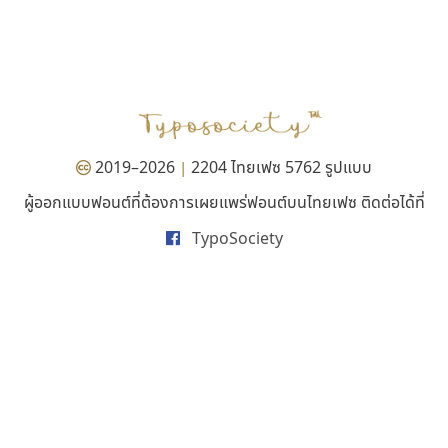
ไทโปแมนเซอร์
จิปาไทป์
Typomancer
Jipatype
วริทธิ์ ไชยกูล
อานุภาพ ใจชำนาญ
2019–2026
2204 ไทยเฟซ 5762 รูปแบบ
|
ผู้ออกแบบฟอนต์ที่ต้องการเผยแพร่ฟอนต์บนไทยเฟซ ติดต่อได้ที่
TypoSociety
คราฟตี้ฟอนต์
ทีเอส ฟอนต์
Crafty Font
TS Font
จิลดา ฤทธิ์คำรพ
ธงชัย ศรีเมือง