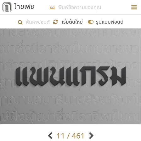
การในรูปแบบใหม่เพื่อใช้เป็นแนวทางในการศึกษารูป
ร่างหน้าตาของฟอนต์ไทยสำหรับการเรียนรู้เพื่อเริ่ม
เริ่มต้นใหม่
รูปแบบฟอนต์
สร้างฟอนต์ของตัวเอง ในเดือนมีนาคม พ.ศ. ๒๕๖๒ จึง
ได้เริ่ม ไทยเฟซ นี้ขึ้นมา
แสดงฟอนต์ทั้งหมด
เป้าหมายที่ยังคงดำเนินไปอยู่ คือการเพิ่มฟอนต์ไทย
เข้าไปให้ได้อย่างน้อยเดือนละ ๓๐ ฟอนต์ นั่นหมายถึง
ปลายปี พ.ศ. ๒๕๖๒ จะมีฟอนต์ไม่ต่ำกว่า ๔๐๐ ฟอนต์ใน
ระบบ หวังว่า นอกจากจะเป็นประโยชน์ต่อตนเองแล้ว
จะมีประโยชน์กับผู้อื่นได้บ้าง ไม่มากก็น้อย
ขอขอบคุณ
11 / 461
ตัวอักษรมีหัวขมวด
แบบตัวอักษรหัวบัว