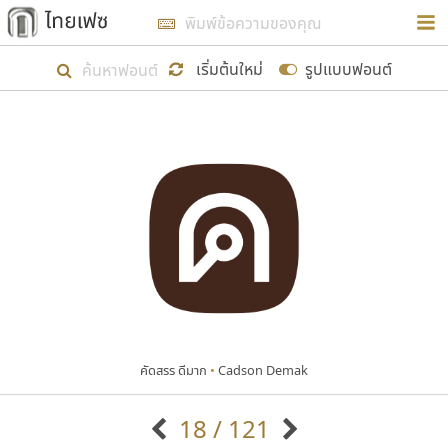
การในรูปแบบใหม่เพื่อใช้เป็นแนวทางในการศึกษารูป
ร่างหน้าตาของฟอนต์ไทยสำหรับการเรียนรู้เพื่อเริ่ม
เริ่มต้นใหม่
รูปแบบฟอนต์
สร้างฟอนต์ของตัวเอง ในเดือนมีนาคม พ.ศ. ๒๕๖๒ จึง
ได้เริ่ม ไทยเฟซ นี้ขึ้นมา
แสดงฟอนต์ทั้งหมด
เป้าหมายที่ยังคงดำเนินไปอยู่ คือการเพิ่มฟอนต์ไทย
เข้าไปให้ได้อย่างน้อยเดือนละ ๓๐ ฟอนต์ นั่นหมายถึง
ปลายปี พ.ศ. ๒๕๖๒ จะมีฟอนต์ไม่ต่ำกว่า ๔๐๐ ฟอนต์ใน
ระบบ หวังว่า นอกจากจะเป็นประโยชน์ต่อตนเองแล้ว
จะมีประโยชน์กับผู้อื่นได้บ้าง ไม่มากก็น้อย
คัดสรร ดีมาก
•
Cadson Demak
ขอขอบคุณ
18 / 121
ตัวอักษรมีหัวขมวด
แบบตัวอักษรหัวบัว