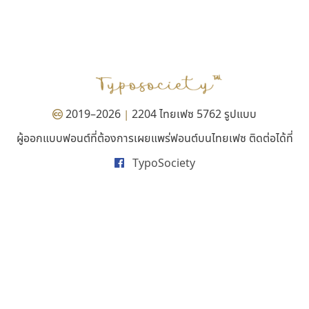
บีทูไซน์
คัดสรร ดีมาก
B2 SIGN
Cadson Demak
กิตติศักดิ์ ศิริกมลเสถียร
2019–2026
2204 ไทยเฟซ 5762 รูปแบบ
|
ผู้ออกแบบฟอนต์ที่ต้องการเผยแพร่ฟอนต์บนไทยเฟซ ติดต่อได้ที่
TypoSociety
ปาณิสรา แอน
คราฟตี้ฟอนต์
PanisaraAnn Font
Crafty Font
ปาณิสรา ฉัตรเดชาชัย
จิลดา ฤทธิ์คำรพ