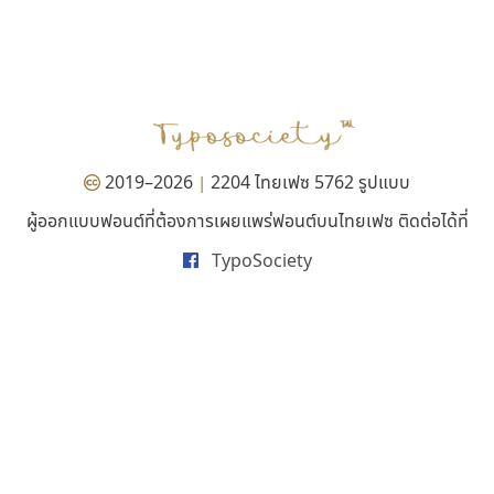
สุราฟอนต์
ยูไอดี ฟอนต์
Surafont
UID Font
ณัฐพล วัดอ่อน
สร้างสรรค์ สมกุศล
2019–2026
2204 ไทยเฟซ 5762 รูปแบบ
|
ผู้ออกแบบฟอนต์ที่ต้องการเผยแพร่ฟอนต์บนไทยเฟซ ติดต่อได้ที่
TypoSociety
ไทโปแมนเซอร์
พ็อกเก็ตฟอนต์
Typomancer
Pocket Fonts
วริทธิ์ ไชยกูล