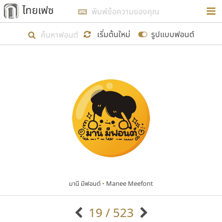
การในรูปแบบใหม่เพื่อใช้เป็นแนวทางในการศึกษารูป
ร่างหน้าตาของฟอนต์ไทยสำหรับการเรียนรู้เพื่อเริ่ม
เริ่มต้นใหม่
รูปแบบฟอนต์
สร้างฟอนต์ของตัวเอง ในเดือนมีนาคม พ.ศ. ๒๕๖๒ จึง
ได้เริ่ม ไทยเฟซ นี้ขึ้นมา
แสดงฟอนต์ทั้งหมด
เป้าหมายที่ยังคงดำเนินไปอยู่ คือการเพิ่มฟอนต์ไทย
เข้าไปให้ได้อย่างน้อยเดือนละ ๓๐ ฟอนต์ นั่นหมายถึง
ปลายปี พ.ศ. ๒๕๖๒ จะมีฟอนต์ไม่ต่ำกว่า ๔๐๐ ฟอนต์ใน
ระบบ หวังว่า นอกจากจะเป็นประโยชน์ต่อตนเองแล้ว
จะมีประโยชน์กับผู้อื่นได้บ้าง ไม่มากก็น้อย
มานี มีฟอนต์
•
Manee Meefont
ขอขอบคุณ
19 / 523
ตัวอักษรมีหัวขมวด
แบบตัวอักษรหัวบัว