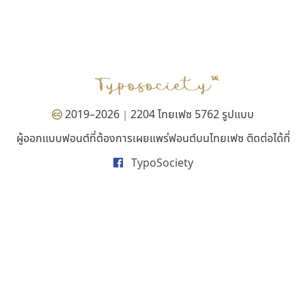
เลย์อิจิ
ไอ้แอน
Layiji
Iannnnn
นำโชค สินมงคลรักษา
ปรัชญา สิงห์โต
2019–2026
2204 ไทยเฟซ 5762 รูปแบบ
|
ผู้ออกแบบฟอนต์ที่ต้องการเผยแพร่ฟอนต์บนไทยเฟซ ติดต่อได้ที่
TypoSociety
บีทูไซน์
ฟอนต์คราฟ
B2 SIGN
Fontcraft
กิตติศักดิ์ ศิริกมลเสถียร
จุติพงศ์ ภูสุมาศ • สุวิสา ภูสุมาศ