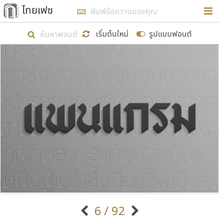
การในรูปแบบใหม่เพื่อใช้เป็นแนวทางในการศึกษารูป
ร่างหน้าตาของฟอนต์ไทยสำหรับการเรียนรู้เพื่อเริ่ม
เริ่มต้นใหม่
รูปแบบฟอนต์
สร้างฟอนต์ของตัวเอง ในเดือนมีนาคม พ.ศ. ๒๕๖๒ จึง
ได้เริ่ม ไทยเฟซ นี้ขึ้นมา
แสดงฟอนต์ทั้งหมด
เป้าหมายที่ยังคงดำเนินไปอยู่ คือการเพิ่มฟอนต์ไทย
เข้าไปให้ได้อย่างน้อยเดือนละ ๓๐ ฟอนต์ นั่นหมายถึง
ปลายปี พ.ศ. ๒๕๖๒ จะมีฟอนต์ไม่ต่ำกว่า ๔๐๐ ฟอนต์ใน
ระบบ หวังว่า นอกจากจะเป็นประโยชน์ต่อตนเองแล้ว
จะมีประโยชน์กับผู้อื่นได้บ้าง ไม่มากก็น้อย
ขอขอบคุณ
6 / 92
ตัวอักษรมีหัวขมวด
แบบตัวอักษรหัวบัว