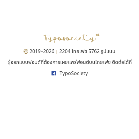
กูเกิล
ซูเปอร์สโตร์
Google
Superstore Font
ฉัตรณรงค์ จริงศุภธาดา
2019–2026
2204 ไทยเฟซ 5762 รูปแบบ
|
ผู้ออกแบบฟอนต์ที่ต้องการเผยแพร่ฟอนต์บนไทยเฟซ ติดต่อได้ที่
TypoSociety
ธรรมดาสตูดิโอ
เคอาร์ต ฟอนต์
dhammadha studio
Kart Font
มณฑล ธนาโรจน์
นิกร ศิริสวัสดิ์