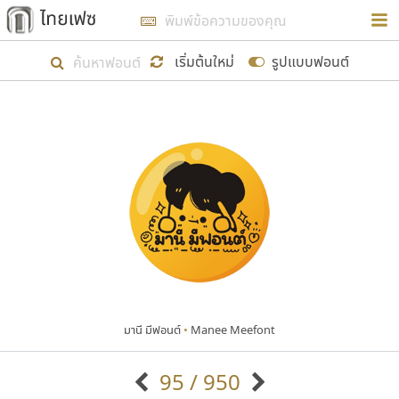
การในรูปแบบใหม่เพื่อใช้เป็นแนวทางในการศึกษารูป
ร่างหน้าตาของฟอนต์ไทยสำหรับการเรียนรู้เพื่อเริ่ม
เริ่มต้นใหม่
รูปแบบฟอนต์
สร้างฟอนต์ของตัวเอง ในเดือนมีนาคม พ.ศ. ๒๕๖๒ จึง
ได้เริ่ม ไทยเฟซ นี้ขึ้นมา
แสดงฟอนต์ทั้งหมด
เป้าหมายที่ยังคงดำเนินไปอยู่ คือการเพิ่มฟอนต์ไทย
เข้าไปให้ได้อย่างน้อยเดือนละ ๓๐ ฟอนต์ นั่นหมายถึง
ปลายปี พ.ศ. ๒๕๖๒ จะมีฟอนต์ไม่ต่ำกว่า ๔๐๐ ฟอนต์ใน
ระบบ หวังว่า นอกจากจะเป็นประโยชน์ต่อตนเองแล้ว
จะมีประโยชน์กับผู้อื่นได้บ้าง ไม่มากก็น้อย
มานี มีฟอนต์
•
Manee Meefont
ขอขอบคุณ
95 / 950
ตัวอักษรมีหัวขมวด
แบบตัวอักษรหัวบัว