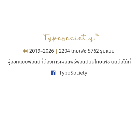
ธีชา สตูดิโอ 23
สุราฟอนต์
Tcha Studio 23
Surafont
ธีร์ชญาน์ นามขาน
ณัฐพล วัดอ่อน
2019–2026
2204 ไทยเฟซ 5762 รูปแบบ
|
ผู้ออกแบบฟอนต์ที่ต้องการเผยแพร่ฟอนต์บนไทยเฟซ ติดต่อได้ที่
TypoSociety
ทอศิลป์
จิปาไทป์
Torsilp
Jipatype
ภาณุพันธุ์ ตะลันกูล
อานุภาพ ใจชำนาญ