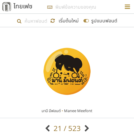
การในรูปแบบใหม่เพื่อใช้เป็นแนวทางในการศึกษารูป
ร่างหน้าตาของฟอนต์ไทยสำหรับการเรียนรู้เพื่อเริ่ม
เริ่มต้นใหม่
รูปแบบฟอนต์
สร้างฟอนต์ของตัวเอง ในเดือนมีนาคม พ.ศ. ๒๕๖๒ จึง
ได้เริ่ม ไทยเฟซ นี้ขึ้นมา
แสดงฟอนต์ทั้งหมด
เป้าหมายที่ยังคงดำเนินไปอยู่ คือการเพิ่มฟอนต์ไทย
เข้าไปให้ได้อย่างน้อยเดือนละ ๓๐ ฟอนต์ นั่นหมายถึง
ปลายปี พ.ศ. ๒๕๖๒ จะมีฟอนต์ไม่ต่ำกว่า ๔๐๐ ฟอนต์ใน
ระบบ หวังว่า นอกจากจะเป็นประโยชน์ต่อตนเองแล้ว
จะมีประโยชน์กับผู้อื่นได้บ้าง ไม่มากก็น้อย
มานี มีฟอนต์
•
Manee Meefont
ขอขอบคุณ
21 / 523
ตัวอักษรมีหัวขมวด
แบบตัวอักษรหัวบัว