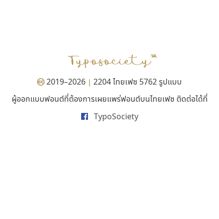
ฟอนต์อยู่นี่
ซู๊ดดู๊ซ
FontUni
zooddooz
สังศิต ไสววรรณ
สรรเสริญ เหรียญทอง
2019–2026
2204 ไทยเฟซ 5762 รูปแบบ
|
ผู้ออกแบบฟอนต์ที่ต้องการเผยแพร่ฟอนต์บนไทยเฟซ ติดต่อได้ที่
TypoSociety
เคอาร์ต ฟอนต์
พ็อกเก็ตฟอนต์
Kart Font
Pocket Fonts
นิกร ศิริสวัสดิ์