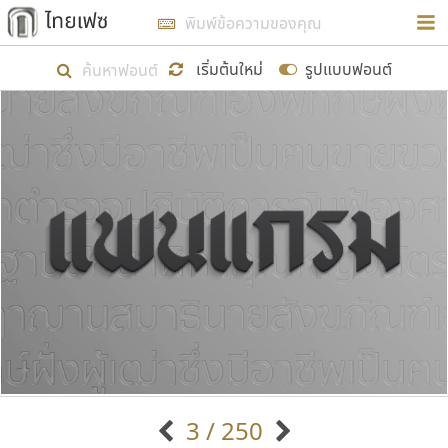
การในรูปแบบใหม่เพื่อใช้เป็นแนวทางในการศึกษารูป
ร่างหน้าตาของฟอนต์ไทยสำหรับการเรียนรู้เพื่อเริ่ม
เริ่มต้นใหม่
รูปแบบฟอนต์
สร้างฟอนต์ของตัวเอง ในเดือนมีนาคม พ.ศ. ๒๕๖๒ จึง
ได้เริ่ม ไทยเฟซ นี้ขึ้นมา
แสดงฟอนต์ทั้งหมด
เป้าหมายที่ยังคงดำเนินไปอยู่ คือการเพิ่มฟอนต์ไทย
เข้าไปให้ได้อย่างน้อยเดือนละ ๓๐ ฟอนต์ นั่นหมายถึง
ปลายปี พ.ศ. ๒๕๖๒ จะมีฟอนต์ไม่ต่ำกว่า ๔๐๐ ฟอนต์ใน
ระบบ หวังว่า นอกจากจะเป็นประโยชน์ต่อตนเองแล้ว
จะมีประโยชน์กับผู้อื่นได้บ้าง ไม่มากก็น้อย
ขอขอบคุณ
3 / 250
ตัวอักษรมีหัวขมวด
แบบตัวอักษรหัวบัว