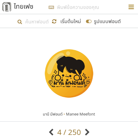
การในรูปแบบใหม่เพื่อใช้เป็นแนวทางในการศึกษารูป
ร่างหน้าตาของฟอนต์ไทยสำหรับการเรียนรู้เพื่อเริ่ม
เริ่มต้นใหม่
รูปแบบฟอนต์
สร้างฟอนต์ของตัวเอง ในเดือนมีนาคม พ.ศ. ๒๕๖๒ จึง
ได้เริ่ม ไทยเฟซ นี้ขึ้นมา
แสดงฟอนต์ทั้งหมด
เป้าหมายที่ยังคงดำเนินไปอยู่ คือการเพิ่มฟอนต์ไทย
เข้าไปให้ได้อย่างน้อยเดือนละ ๓๐ ฟอนต์ นั่นหมายถึง
ปลายปี พ.ศ. ๒๕๖๒ จะมีฟอนต์ไม่ต่ำกว่า ๔๐๐ ฟอนต์ใน
ระบบ หวังว่า นอกจากจะเป็นประโยชน์ต่อตนเองแล้ว
จะมีประโยชน์กับผู้อื่นได้บ้าง ไม่มากก็น้อย
มานี มีฟอนต์
•
Manee Meefont
ขอขอบคุณ
4 / 250
ตัวอักษรมีหัวขมวด
แบบตัวอักษรหัวบัว