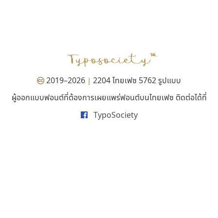
คราฟตี้ฟอนต์
นังรอง
Crafty Font
uvSOV
จิลดา ฤทธิ์คำรพ
วรวุฒิ ธนวัฒนาวนิช
2019–2026
2204 ไทยเฟซ 5762 รูปแบบ
|
ผู้ออกแบบฟอนต์ที่ต้องการเผยแพร่ฟอนต์บนไทยเฟซ ติดต่อได้ที่
TypoSociety
ไอ้แอน
บีทูไซน์
Iannnnn
B2 SIGN
ปรัชญา สิงห์โต
กิตติศักดิ์ ศิริกมลเสถียร