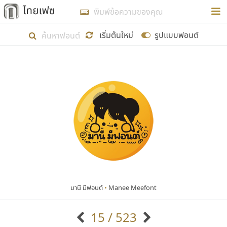
การในรูปแบบใหม่เพื่อใช้เป็นแนวทางในการศึกษารูป
ร่างหน้าตาของฟอนต์ไทยสำหรับการเรียนรู้เพื่อเริ่ม
เริ่มต้นใหม่
รูปแบบฟอนต์
สร้างฟอนต์ของตัวเอง ในเดือนมีนาคม พ.ศ. ๒๕๖๒ จึง
ได้เริ่ม ไทยเฟซ นี้ขึ้นมา
แสดงฟอนต์ทั้งหมด
เป้าหมายที่ยังคงดำเนินไปอยู่ คือการเพิ่มฟอนต์ไทย
เข้าไปให้ได้อย่างน้อยเดือนละ ๓๐ ฟอนต์ นั่นหมายถึง
ปลายปี พ.ศ. ๒๕๖๒ จะมีฟอนต์ไม่ต่ำกว่า ๔๐๐ ฟอนต์ใน
ระบบ หวังว่า นอกจากจะเป็นประโยชน์ต่อตนเองแล้ว
จะมีประโยชน์กับผู้อื่นได้บ้าง ไม่มากก็น้อย
มานี มีฟอนต์
•
Manee Meefont
ขอขอบคุณ
15 / 523
ตัวอักษรมีหัวขมวด
แบบตัวอักษรหัวบัว