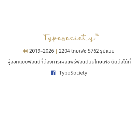
พ็อกเก็ตฟอนต์
นังรอง
Pocket Fonts
uvSOV
วรวุฒิ ธนวัฒนาวนิช
2019–2026
2204 ไทยเฟซ 5762 รูปแบบ
|
ผู้ออกแบบฟอนต์ที่ต้องการเผยแพร่ฟอนต์บนไทยเฟซ ติดต่อได้ที่
TypoSociety
จิปาไทป์
กูเกิล
Jipatype
Google
อานุภาพ ใจชำนาญ