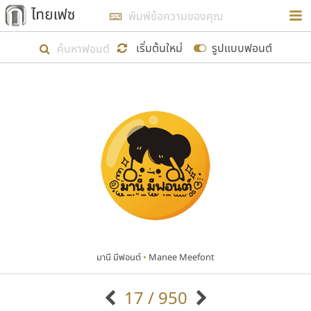
การในรูปแบบใหม่เพื่อใช้เป็นแนวทางในการศึกษารูป
ร่างหน้าตาของฟอนต์ไทยสำหรับการเรียนรู้เพื่อเริ่ม
เริ่มต้นใหม่
รูปแบบฟอนต์
สร้างฟอนต์ของตัวเอง ในเดือนมีนาคม พ.ศ. ๒๕๖๒ จึง
ได้เริ่ม ไทยเฟซ นี้ขึ้นมา
แสดงฟอนต์ทั้งหมด
เป้าหมายที่ยังคงดำเนินไปอยู่ คือการเพิ่มฟอนต์ไทย
เข้าไปให้ได้อย่างน้อยเดือนละ ๓๐ ฟอนต์ นั่นหมายถึง
ปลายปี พ.ศ. ๒๕๖๒ จะมีฟอนต์ไม่ต่ำกว่า ๔๐๐ ฟอนต์ใน
ระบบ หวังว่า นอกจากจะเป็นประโยชน์ต่อตนเองแล้ว
จะมีประโยชน์กับผู้อื่นได้บ้าง ไม่มากก็น้อย
มานี มีฟอนต์
•
Manee Meefont
ขอขอบคุณ
17 / 950
ตัวอักษรมีหัวขมวด
แบบตัวอักษรหัวบัว