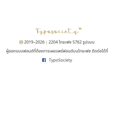
เลย์อิจิ
จิปาไทป์
Layiji
Jipatype
นำโชค สินมงคลรักษา
อานุภาพ ใจชำนาญ
2019–2026
2204 ไทยเฟซ 5762 รูปแบบ
|
ผู้ออกแบบฟอนต์ที่ต้องการเผยแพร่ฟอนต์บนไทยเฟซ ติดต่อได้ที่
TypoSociety
ธีชา สตูดิโอ 23
นังรอง
Tcha Studio 23
uvSOV
ธีร์ชญาน์ นามขาน
วรวุฒิ ธนวัฒนาวนิช