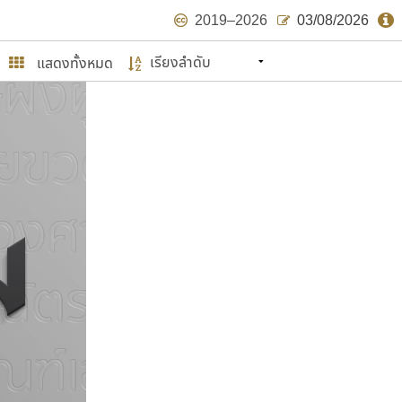
2019–2026
03/08/2026
แสดงทั้งหมด
นหมายถึง ปลายปี พ.ศ. ๒๕๖๒ จะมีฟอนต์
ด้บ้าง ไม่มากก็น้อย
ษรไทย
์.คอม