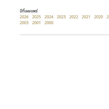
Google
dhammadha studio
มณฑล ธนาโรจน์
ปีที่เผยแพร่
2026
2025
2024
2023
2022
2021
2020
2
2003
2001
2000
9 Fonts
F
A
Fontcraft
Apple
FontUni
ATK
G
AtNoon
Google Fonts
มานี มีฟอนต์
ดีอาร์ ดีไซน์
B
H
Manee Meefont
DR Design
B2 SIGN
I
ศรัณยพัชร์ ธารีสิทธิ์
ดำรง เติมทอง
BLK
Iannnnn
Book
J
BTN
Jipatype
C
JS