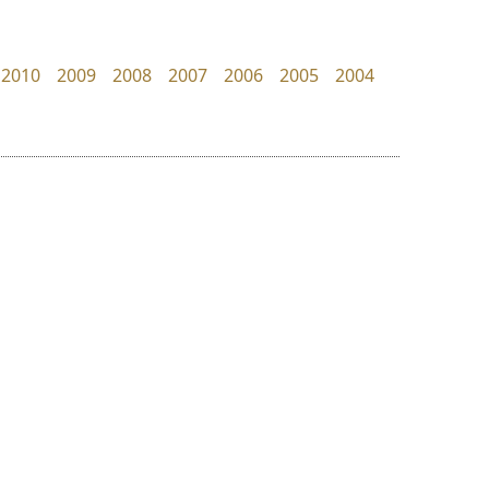
PanisaraAnn Font
Crafty Font
ปาณิสรา ฉัตรเดชาชัย
จิลดา ฤทธิ์คำรพ
2010
2009
2008
2007
2006
2005
2004
ย
ร
ฤ
ฌ
ล
ว
ไทโปแมนเซอร์
เลย์อิจิ
ศ
Typomancer
Layiji
ณ
ส
วริทธิ์ ไชยกูล
นำโชค สินมงคลรักษา
ห
อ
ฮ
๒