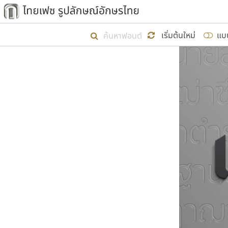
เริ่ม ไทยเฟซ นี้ขึ้นมา
เริ่มต้นใหม่
แบ
เป้าหมายที่ยังคงดำเนินไปอยู่ คือกา
ไม่ต่ำกว่า ๔๐๐ ฟอนต์ในระบบ หวังว่า 
ผู้อ
คุณแ