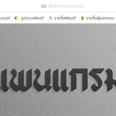
แสดงฟอนต์ทั้งหมด
นเนอร์
รูปแบบฟอนต์
รายชื่อฟอนต์
รายชื่อผู้ออกแบบ
รเพิ่มฟอนต์ไทยเข้าไปให้ได้อย่างน้อยเดือนละ ๓๐ ฟอนต์ นั่
นอกจากจะเป็นประโยชน์ต่อตนเองแล้ว จะมีประโยชน์กับผู้อื่นไ
ขอขอบคุณ
อกแบบฟอนต์ไทยทุกท่านที่สร้างสรรค์ผลงานเพื่อสืบสานอัก
อน ปรัชญา สิงห์โต ที่อนุญาตให้เผยแพร่ข้อมูลจาก ฟอนต