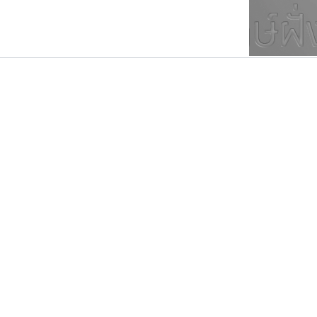
ตัวอักษรมีหัวขมวด
แบบตัวการ์ตูน
ตัวอักษรไม่มีหัวขมวด
แบบตัวดิสเพลย์
9
A
B
C
D
E
F
ฟอนต์ยอดนิยม
แบบตัวประดิษฐ์
ฟอนต์ล้านดาวน์โหลด
ก
ข
ค
จ
ฉ
ช
แบบตัวพิกเซล
ซ
ฌ
ด
ต
ระบบปฏิบัติการ
แบบตัวพิมพ์ดีด
อัตลักษณ์องค์กร
แบบตัวมีเชิงฐาน
กูเกิล
ธรรมดาสตูดิโอ