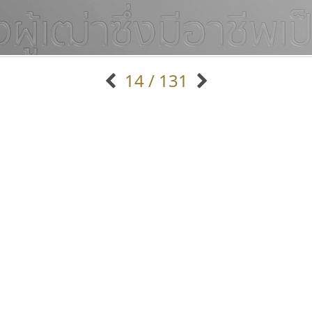
14 / 131
แบบตัวอักษรจีน
แบบตัวอักษรหัวบัว
แบบตัวอักษรซ้อนเงา
แบบตัวอักษรหัวบอด
G
H
I
J
K
L
M
N
O
P
Q
R
แบบตัวอักษรย้อนยุค
แบบตัวอักษรเกาหลี
ถ
แบบตัวอักษรล้านนา
ท
ธ
น
บ
ป
แบบตัวอักษรเส้นขอบ
ผ
พ
ฟ
ภ
ม
แบบตัวอักษรลาว
แบบตัวอักษรแฟนซี
แบบตัวอักษรสคริปท์
แบบตัวอักษรโบราณ
ซูเปอร์สโตร์
ธีชา สตูดิโอ 23