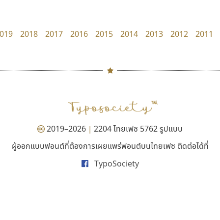
Superstore Font
Tcha Studio 23
ฉัตรณรงค์ จริงศุภธาดา
ธีร์ชญาน์ นามขาน
019
2018
2017
2016
2015
2014
2013
2012
2011
#
TH
ฉ
Naipol
TLWG
ช
O
Torsilp
ซ
2019–2026
2204 ไทยเฟซ 5762 รูปแบบ
|
P
TS
PANI
Type Buthon
ฐ
ผู้ออกแบบฟอนต์ที่ต้องการเผยแพร่ฟอนต์บนไทยเฟซ ติดต่อได้ที่
ทอศิลป์
ซู๊ดดู๊ซ
PK
Typomancer
ฑ
TypoSociety
Torsilp
zooddooz
PS
U
ภาณุพันธุ์ ตะลันกูล
สรรเสริญ เหรียญทอง
Q
UID
ด
R
UNK
ต
S
UPC
ถ
Sarun’s
V
ท