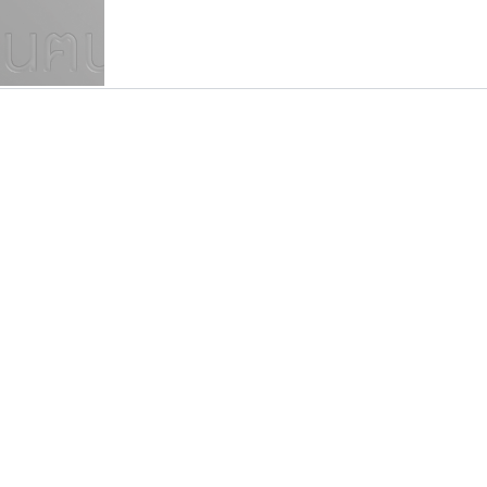
แบบตัวเขียนพู่กัน
แบบฟอนต์ซิ่ง
แบบตัวเนื้อความ
แบบลายมือผู้ใหญ่
S
T
U
V
W
Y
Z
แบบตัวเหลี่ยม
แบบลายมือวัยรุ่น
ย
แบบปลายมน
ร
ฤ
ล
ว
ศ
แบบลายมือเด็ก
ส
ห
อ
ฮ
แบบปลายแหลม
แบบอาลักษณ์
แบบปากกาหัวตัด
ปาณิสรา แอน
คราฟตี้ฟอนต์