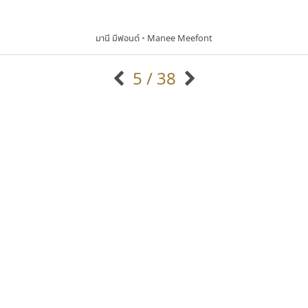
มานี มีฟอนต์
•
Manee Meefont
5 / 38
แบบตัวอักษรจีน
แบบตัวอักษรหัวบัว
แบบตัวอักษรซ้อนเงา
แบบตัวอักษรหัวบอด
G
H
I
J
K
L
M
N
O
P
Q
R
แบบตัวอักษรย้อนยุค
แบบตัวอักษรเกาหลี
ถ
แบบตัวอักษรล้านนา
ท
ธ
น
บ
ป
แบบตัวอักษรเส้นขอบ
ผ
พ
ฟ
ภ
ม
แบบตัวอักษรลาว
แบบตัวอักษรแฟนซี
แบบตัวอักษรสคริปท์
แบบตัวอักษรโบราณ
ซู๊ดดู๊ซ
ธีชา สตูดิโอ 23