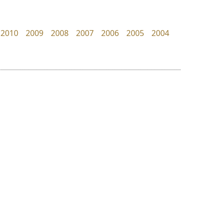
Manee Meefont
B2 SIGN
ศรัณยพัชร์ ธารีสิทธิ์
กิตติศักดิ์ ศิริกมลเสถียร
2010
2009
2008
2007
2006
2005
2004
ย
ร
ฤ
ฌ
ล
ว
ดีอาร์ ดีไซน์
นังรอง
ศ
DR Design
uvSOV
ณ
ส
ดำรง เติมทอง
วรวุฒิ ธนวัฒนาวนิช
ห
อ
ฮ
๒