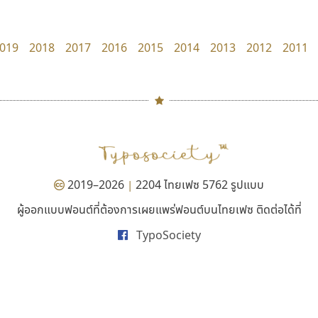
zooddooz
Tcha Studio 23
สรรเสริญ เหรียญทอง
ธีร์ชญาน์ นามขาน
019
2018
2017
2016
2015
2014
2013
2012
2011
#
TH
ฉ
Naipol
TLWG
ช
O
Torsilp
ซ
2019–2026
2204 ไทยเฟซ 5762 รูปแบบ
|
P
TS
PANI
Type Buthon
ฐ
ผู้ออกแบบฟอนต์ที่ต้องการเผยแพร่ฟอนต์บนไทยเฟซ ติดต่อได้ที่
ปาณิสรา แอน
ไทโปแมนเซอร์
PK
Typomancer
ฑ
TypoSociety
PanisaraAnn Font
Typomancer
PS
U
ปาณิสรา ฉัตรเดชาชัย
วริทธิ์ ไชยกูล
Q
UID
ด
R
UNK
ต
S
UPC
ถ
Sarun’s
V
ท