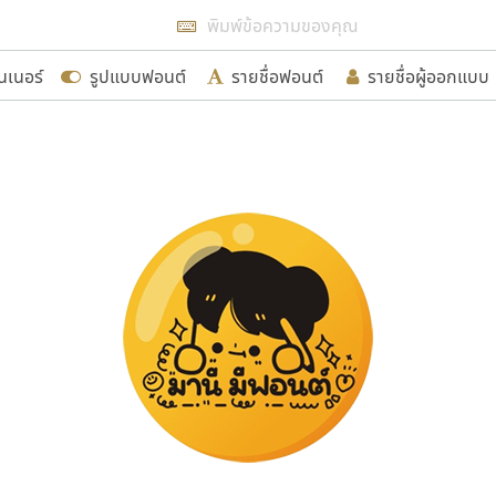
แสดงฟอนต์ทั้งหมด
นเนอร์
รูปแบบฟอนต์
รายชื่อฟอนต์
รายชื่อผู้ออกแบบ
รเพิ่มฟอนต์ไทยเข้าไปให้ได้อย่างน้อยเดือนละ ๓๐ ฟอนต์ นั่
นอกจากจะเป็นประโยชน์ต่อตนเองแล้ว จะมีประโยชน์กับผู้อื่นไ
ขอขอบคุณ
อกแบบฟอนต์ไทยทุกท่านที่สร้างสรรค์ผลงานเพื่อสืบสานอัก
อน ปรัชญา สิงห์โต ที่อนุญาตให้เผยแพร่ข้อมูลจาก ฟอนต