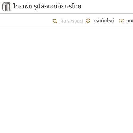
เริ่ม ไทยเฟซ นี้ขึ้นมา
เริ่มต้นใหม่
แบ
เป้าหมายที่ยังคงดำเนินไปอยู่ คือกา
ไม่ต่ำกว่า ๔๐๐ ฟอนต์ในระบบ หวังว่า 
ผู้อ
คุณแ