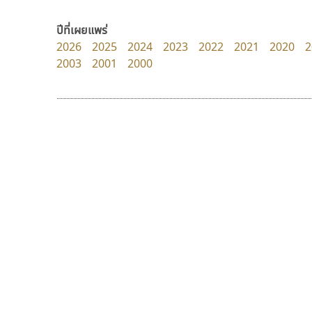
FontUni
Fontcraft
สังศิต ไสววรรณ
จุติพงศ์ ภูสุมาศ • สุวิสา ภูสุมาศ
ปีที่เผยแพร่
2026
2025
2024
2023
2022
2021
2020
2
2003
2001
2000
9 Fonts
F
A
Fontcraft
Apple
FontUni
ATK
G
AtNoon
Google Fonts
คัดสรร ดีมาก
ยูไอดี ฟอนต์
B
H
Cadson Demak
UID Font
B2 SIGN
I
สร้างสรรค์ สมกุศล
BLK
Iannnnn
Book
J
BTN
Jipatype
C
JS