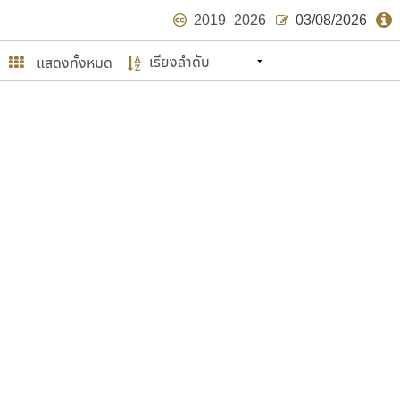
2019–2026
03/08/2026
แสดงทั้งหมด
นหมายถึง ปลายปี พ.ศ. ๒๕๖๒ จะมีฟอนต์
ด้บ้าง ไม่มากก็น้อย
ษรไทย
์.คอม