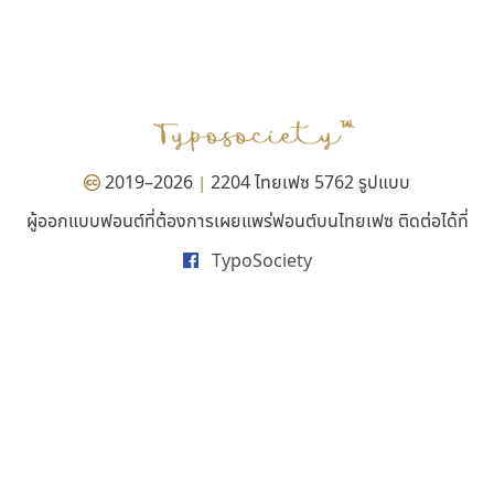
มานี มีฟอนต์
ฟอนต์คราฟ
Manee Meefont
Fontcraft
ศรัณยพัชร์ ธารีสิทธิ์
จุติพงศ์ ภูสุมาศ • สุวิสา ภูสุมาศ
2019–2026
2204 ไทยเฟซ 5762 รูปแบบ
|
ผู้ออกแบบฟอนต์ที่ต้องการเผยแพร่ฟอนต์บนไทยเฟซ ติดต่อได้ที่
TypoSociety
ปาณิสรา แอน
ธรรมดาสตูดิโอ
PanisaraAnn Font
dhammadha studio
ปาณิสรา ฉัตรเดชาชัย
มณฑล ธนาโรจน์