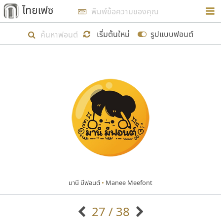
การในรูปแบบใหม่เพื่อใช้เป็นแนวทางในการศึกษารูป
ร่างหน้าตาของฟอนต์ไทยสำหรับการเรียนรู้เพื่อเริ่ม
เริ่มต้นใหม่
รูปแบบฟอนต์
สร้างฟอนต์ของตัวเอง ในเดือนมีนาคม พ.ศ. ๒๕๖๒ จึง
ได้เริ่ม ไทยเฟซ นี้ขึ้นมา
แสดงฟอนต์ทั้งหมด
เป้าหมายที่ยังคงดำเนินไปอยู่ คือการเพิ่มฟอนต์ไทย
เข้าไปให้ได้อย่างน้อยเดือนละ ๓๐ ฟอนต์ นั่นหมายถึง
ปลายปี พ.ศ. ๒๕๖๒ จะมีฟอนต์ไม่ต่ำกว่า ๔๐๐ ฟอนต์ใน
ระบบ หวังว่า นอกจากจะเป็นประโยชน์ต่อตนเองแล้ว
จะมีประโยชน์กับผู้อื่นได้บ้าง ไม่มากก็น้อย
มานี มีฟอนต์
•
Manee Meefont
ขอขอบคุณ
27 / 38
ตัวอักษรมีหัวขมวด
แบบตัวอักษรหัวบัว