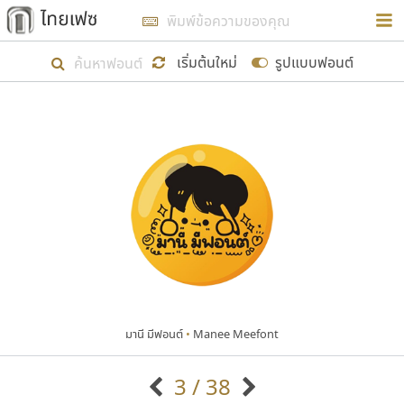
การในรูปแบบใหม่เพื่อใช้เป็นแนวทางในการศึกษารูป
ร่างหน้าตาของฟอนต์ไทยสำหรับการเรียนรู้เพื่อเริ่ม
เริ่มต้นใหม่
รูปแบบฟอนต์
สร้างฟอนต์ของตัวเอง ในเดือนมีนาคม พ.ศ. ๒๕๖๒ จึง
ได้เริ่ม ไทยเฟซ นี้ขึ้นมา
แสดงฟอนต์ทั้งหมด
เป้าหมายที่ยังคงดำเนินไปอยู่ คือการเพิ่มฟอนต์ไทย
เข้าไปให้ได้อย่างน้อยเดือนละ ๓๐ ฟอนต์ นั่นหมายถึง
ปลายปี พ.ศ. ๒๕๖๒ จะมีฟอนต์ไม่ต่ำกว่า ๔๐๐ ฟอนต์ใน
ระบบ หวังว่า นอกจากจะเป็นประโยชน์ต่อตนเองแล้ว
จะมีประโยชน์กับผู้อื่นได้บ้าง ไม่มากก็น้อย
มานี มีฟอนต์
•
Manee Meefont
ขอขอบคุณ
3 / 38
ตัวอักษรมีหัวขมวด
แบบตัวอักษรหัวบัว