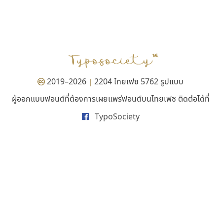
ทีเอส ฟอนต์
คราฟตี้ฟอนต์
TS Font
Crafty Font
ธงชัย ศรีเมือง
จิลดา ฤทธิ์คำรพ
2019–2026
2204 ไทยเฟซ 5762 รูปแบบ
|
ผู้ออกแบบฟอนต์ที่ต้องการเผยแพร่ฟอนต์บนไทยเฟซ ติดต่อได้ที่
TypoSociety
ปาณิสรา แอน
ยูไอดี ฟอนต์
PanisaraAnn Font
UID Font
ปาณิสรา ฉัตรเดชาชัย
สร้างสรรค์ สมกุศล