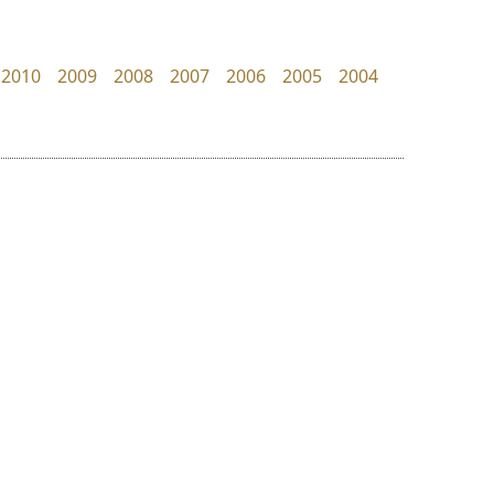
TS Font
Superstore Font
ธงชัย ศรีเมือง
ฉัตรณรงค์ จริงศุภธาดา
2010
2009
2008
2007
2006
2005
2004
ย
ร
ฤ
ฌ
ล
ว
ดีอาร์ ดีไซน์
ยูไอดี ฟอนต์
ศ
DR Design
UID Font
ณ
ส
ดำรง เติมทอง
สร้างสรรค์ สมกุศล
ห
อ
ฮ
๒