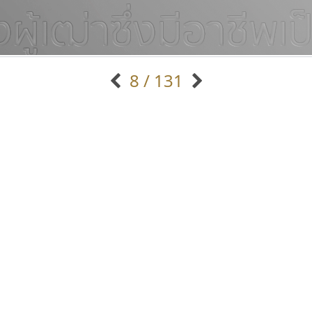
8 / 131
แบบตัวอักษรจีน
แบบตัวอักษรหัวบัว
แบบตัวอักษรซ้อนเงา
แบบตัวอักษรหัวบอด
G
H
I
J
K
L
M
N
O
P
Q
R
แบบตัวอักษรย้อนยุค
แบบตัวอักษรเกาหลี
ถ
แบบตัวอักษรล้านนา
ท
ธ
น
บ
ป
แบบตัวอักษรเส้นขอบ
ผ
พ
ฟ
ภ
ม
แบบตัวอักษรลาว
แบบตัวอักษรแฟนซี
แบบตัวอักษรสคริปท์
แบบตัวอักษรโบราณ
ฟอนต์อยู่นี่
ปาณิสรา แอน