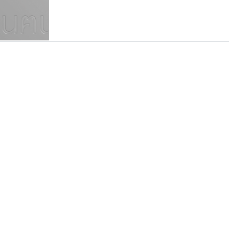
แบบตัวเขียนพู่กัน
แบบฟอนต์ซิ่ง
แบบตัวเนื้อความ
แบบลายมือผู้ใหญ่
S
T
U
V
W
Y
Z
แบบตัวเหลี่ยม
แบบลายมือวัยรุ่น
ย
แบบปลายมน
ร
ฤ
ล
ว
ศ
แบบลายมือเด็ก
ส
ห
อ
ฮ
แบบปลายแหลม
แบบอาลักษณ์
แบบปากกาหัวตัด
ทีเอส ฟอนต์
ซูเปอร์สโตร์