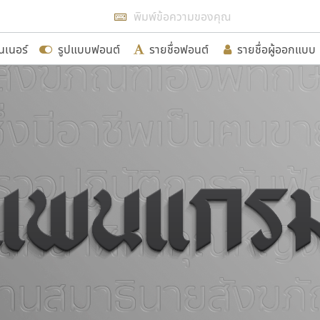
แสดงฟอนต์ทั้งหมด
นเนอร์
รูปแบบฟอนต์
รายชื่อฟอนต์
รายชื่อผู้ออกแบบ
รเพิ่มฟอนต์ไทยเข้าไปให้ได้อย่างน้อยเดือนละ ๓๐ ฟอนต์ นั่
นอกจากจะเป็นประโยชน์ต่อตนเองแล้ว จะมีประโยชน์กับผู้อื่นไ
ขอขอบคุณ
อกแบบฟอนต์ไทยทุกท่านที่สร้างสรรค์ผลงานเพื่อสืบสานอัก
อน ปรัชญา สิงห์โต ที่อนุญาตให้เผยแพร่ข้อมูลจาก ฟอนต