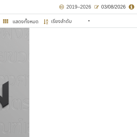
2019–2026
03/08/2026
แสดงทั้งหมด
นหมายถึง ปลายปี พ.ศ. ๒๕๖๒ จะมีฟอนต์
ด้บ้าง ไม่มากก็น้อย
ษรไทย
์.คอม