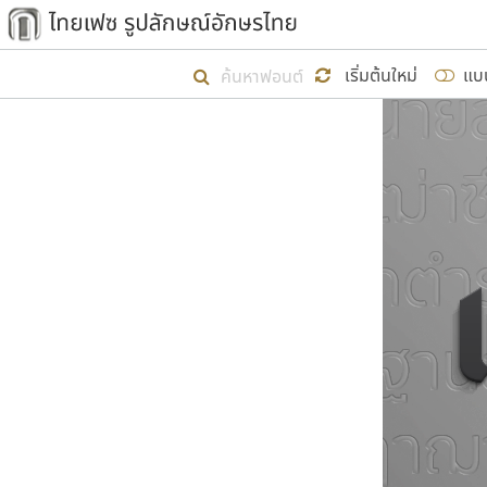
เริ่ม ไทยเฟซ นี้ขึ้นมา
เริ่มต้นใหม่
แบ
เป้าหมายที่ยังคงดำเนินไปอยู่ คือกา
ไม่ต่ำกว่า ๔๐๐ ฟอนต์ในระบบ หวังว่า 
ผู้อ
คุณแ