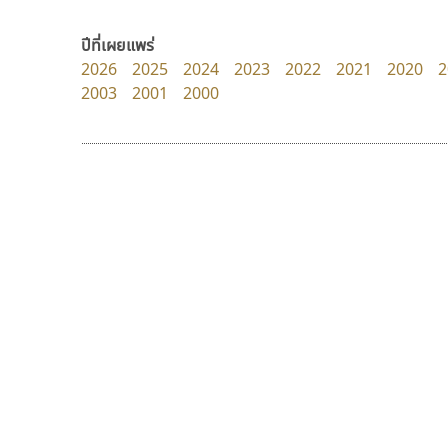
Surafont
Layiji
ณัฐพล วัดอ่อน
นำโชค สินมงคลรักษา
ปีที่เผยแพร่
2026
2025
2024
2023
2022
2021
2020
2
2003
2001
2000
9 Fonts
F
A
Fontcraft
Apple
FontUni
ATK
G
AtNoon
Google Fonts
ไทโปแมนเซอร์
กูเกิล
B
H
Typomancer
Google
B2 SIGN
I
วริทธิ์ ไชยกูล
BLK
Iannnnn
Book
J
BTN
Jipatype
C
JS