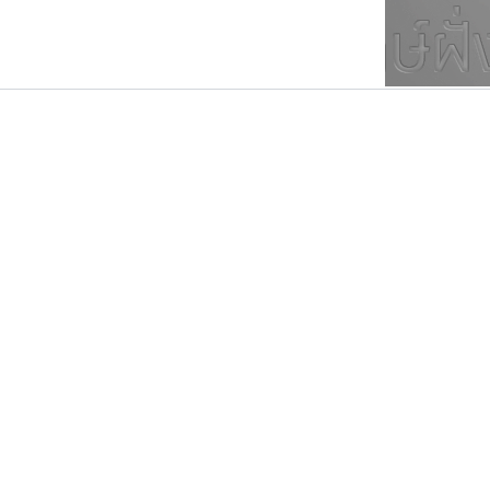
ตัวอักษรมีหัวขมวด
แบบตัวการ์ตูน
ตัวอักษรไม่มีหัวขมวด
แบบตัวดิสเพลย์
9
A
B
C
D
E
F
ฟอนต์ยอดนิยม
แบบตัวประดิษฐ์
ฟอนต์ล้านดาวน์โหลด
ก
ข
ค
จ
ฉ
ช
แบบตัวพิกเซล
ซ
ฌ
ด
ต
ระบบปฏิบัติการ
แบบตัวพิมพ์ดีด
อัตลักษณ์องค์กร
แบบตัวมีเชิงฐาน
สุราฟอนต์
เลย์อิจิ