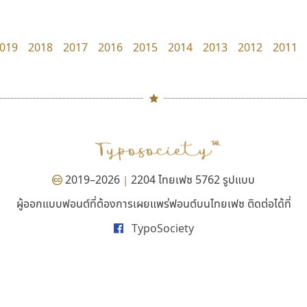
FontUni
PanisaraAnn Font
สังศิต ไสววรรณ
ปาณิสรา ฉัตรเดชาชัย
019
2018
2017
2016
2015
2014
2013
2012
2011
#
TH
ฉ
Naipol
TLWG
ช
O
Torsilp
ซ
2019–2026
2204 ไทยเฟซ 5762 รูปแบบ
|
P
TS
PANI
Type Buthon
ฐ
ผู้ออกแบบฟอนต์ที่ต้องการเผยแพร่ฟอนต์บนไทยเฟซ ติดต่อได้ที่
ธีชา สตูดิโอ 23
เคอาร์ต ฟอนต์
PK
Typomancer
ฑ
TypoSociety
Tcha Studio 23
Kart Font
PS
U
ธีร์ชญาน์ นามขาน
นิกร ศิริสวัสดิ์
Q
UID
ด
R
UNK
ต
S
UPC
ถ
Sarun’s
V
ท