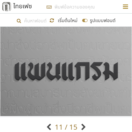
การในรูปแบบใหม่เพื่อใช้เป็นแนวทางในการศึกษารูป
ร่างหน้าตาของฟอนต์ไทยสำหรับการเรียนรู้เพื่อเริ่ม
เริ่มต้นใหม่
รูปแบบฟอนต์
สร้างฟอนต์ของตัวเอง ในเดือนมีนาคม พ.ศ. ๒๕๖๒ จึง
ได้เริ่ม ไทยเฟซ นี้ขึ้นมา
แสดงฟอนต์ทั้งหมด
เป้าหมายที่ยังคงดำเนินไปอยู่ คือการเพิ่มฟอนต์ไทย
เข้าไปให้ได้อย่างน้อยเดือนละ ๓๐ ฟอนต์ นั่นหมายถึง
ปลายปี พ.ศ. ๒๕๖๒ จะมีฟอนต์ไม่ต่ำกว่า ๔๐๐ ฟอนต์ใน
ระบบ หวังว่า นอกจากจะเป็นประโยชน์ต่อตนเองแล้ว
จะมีประโยชน์กับผู้อื่นได้บ้าง ไม่มากก็น้อย
ขอขอบคุณ
11 / 15
ตัวอักษรมีหัวขมวด
แบบตัวอักษรหัวบัว