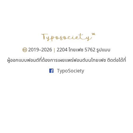
ไอ้แอน
คัดสรร ดีมาก
Iannnnn
Cadson Demak
ปรัชญา สิงห์โต
2019–2026
2204 ไทยเฟซ 5762 รูปแบบ
|
ผู้ออกแบบฟอนต์ที่ต้องการเผยแพร่ฟอนต์บนไทยเฟซ ติดต่อได้ที่
TypoSociety
ทอศิลป์
กูเกิล
Torsilp
Google
ภาณุพันธุ์ ตะลันกูล