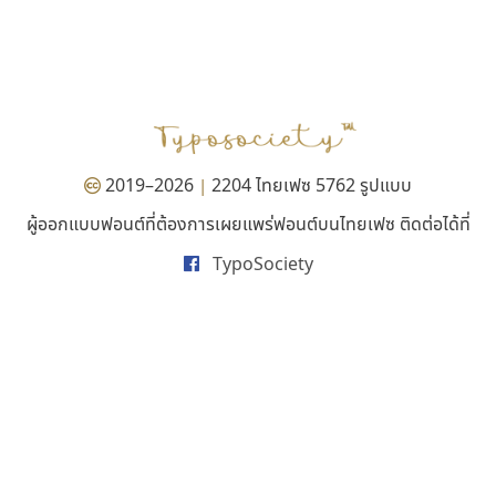
ทอศิลป์
เลย์อิจิ
Torsilp
Layiji
ภาณุพันธุ์ ตะลันกูล
นำโชค สินมงคลรักษา
2019–2026
2204 ไทยเฟซ 5762 รูปแบบ
|
ผู้ออกแบบฟอนต์ที่ต้องการเผยแพร่ฟอนต์บนไทยเฟซ ติดต่อได้ที่
TypoSociety
เคอาร์ต ฟอนต์
สุราฟอนต์
Kart Font
Surafont
นิกร ศิริสวัสดิ์
ณัฐพล วัดอ่อน