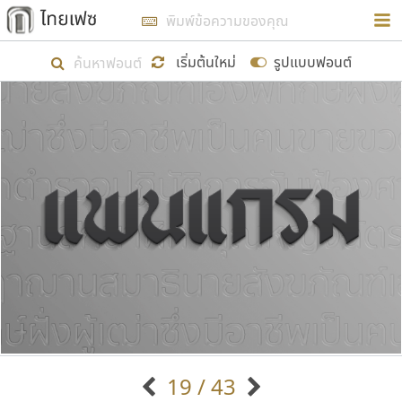
การในรูปแบบใหม่เพื่อใช้เป็นแนวทางในการศึกษารูป
ร่างหน้าตาของฟอนต์ไทยสำหรับการเรียนรู้เพื่อเริ่ม
เริ่มต้นใหม่
รูปแบบฟอนต์
สร้างฟอนต์ของตัวเอง ในเดือนมีนาคม พ.ศ. ๒๕๖๒ จึง
ได้เริ่ม ไทยเฟซ นี้ขึ้นมา
แสดงฟอนต์ทั้งหมด
เป้าหมายที่ยังคงดำเนินไปอยู่ คือการเพิ่มฟอนต์ไทย
เข้าไปให้ได้อย่างน้อยเดือนละ ๓๐ ฟอนต์ นั่นหมายถึง
ปลายปี พ.ศ. ๒๕๖๒ จะมีฟอนต์ไม่ต่ำกว่า ๔๐๐ ฟอนต์ใน
ระบบ หวังว่า นอกจากจะเป็นประโยชน์ต่อตนเองแล้ว
จะมีประโยชน์กับผู้อื่นได้บ้าง ไม่มากก็น้อย
ขอขอบคุณ
19 / 43
ตัวอักษรมีหัวขมวด
แบบตัวอักษรหัวบัว