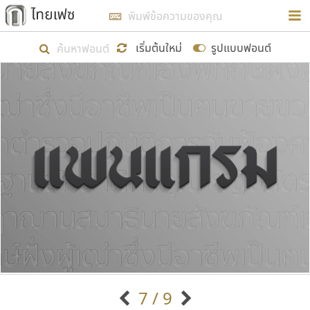
การในรูปแบบใหม่เพื่อใช้เป็นแนวทางในการศึกษารูป
ร่างหน้าตาของฟอนต์ไทยสำหรับการเรียนรู้เพื่อเริ่ม
เริ่มต้นใหม่
รูปแบบฟอนต์
สร้างฟอนต์ของตัวเอง ในเดือนมีนาคม พ.ศ. ๒๕๖๒ จึง
ได้เริ่ม ไทยเฟซ นี้ขึ้นมา
แสดงฟอนต์ทั้งหมด
เป้าหมายที่ยังคงดำเนินไปอยู่ คือการเพิ่มฟอนต์ไทย
เข้าไปให้ได้อย่างน้อยเดือนละ ๓๐ ฟอนต์ นั่นหมายถึง
ปลายปี พ.ศ. ๒๕๖๒ จะมีฟอนต์ไม่ต่ำกว่า ๔๐๐ ฟอนต์ใน
ระบบ หวังว่า นอกจากจะเป็นประโยชน์ต่อตนเองแล้ว
จะมีประโยชน์กับผู้อื่นได้บ้าง ไม่มากก็น้อย
ขอขอบคุณ
7 / 9
ตัวอักษรมีหัวขมวด
แบบตัวอักษรหัวบัว