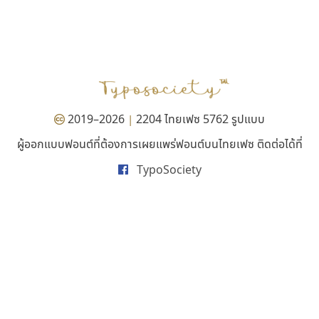
กูเกิล
ทอศิลป์
Google
Torsilp
ภาณุพันธุ์ ตะลันกูล
2019–2026
2204 ไทยเฟซ 5762 รูปแบบ
|
ผู้ออกแบบฟอนต์ที่ต้องการเผยแพร่ฟอนต์บนไทยเฟซ ติดต่อได้ที่
TypoSociety
พ็อกเก็ตฟอนต์
ซู๊ดดู๊ซ
Pocket Fonts
zooddooz
สรรเสริญ เหรียญทอง