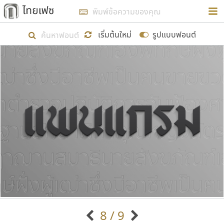
การในรูปแบบใหม่เพื่อใช้เป็นแนวทางในการศึกษารูป
ร่างหน้าตาของฟอนต์ไทยสำหรับการเรียนรู้เพื่อเริ่ม
เริ่มต้นใหม่
รูปแบบฟอนต์
สร้างฟอนต์ของตัวเอง ในเดือนมีนาคม พ.ศ. ๒๕๖๒ จึง
ได้เริ่ม ไทยเฟซ นี้ขึ้นมา
แสดงฟอนต์ทั้งหมด
เป้าหมายที่ยังคงดำเนินไปอยู่ คือการเพิ่มฟอนต์ไทย
เข้าไปให้ได้อย่างน้อยเดือนละ ๓๐ ฟอนต์ นั่นหมายถึง
ปลายปี พ.ศ. ๒๕๖๒ จะมีฟอนต์ไม่ต่ำกว่า ๔๐๐ ฟอนต์ใน
ระบบ หวังว่า นอกจากจะเป็นประโยชน์ต่อตนเองแล้ว
จะมีประโยชน์กับผู้อื่นได้บ้าง ไม่มากก็น้อย
ขอขอบคุณ
8 / 9
ตัวอักษรมีหัวขมวด
แบบตัวอักษรหัวบัว