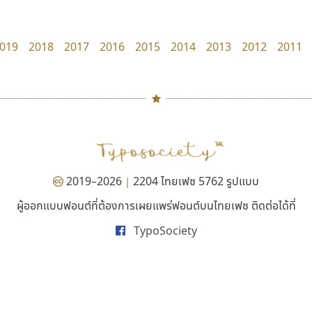
Torsilp
Layiji
ภาณุพันธุ์ ตะลันกูล
นำโชค สินมงคลรักษา
019
2018
2017
2016
2015
2014
2013
2012
2011
#
TH
ฉ
Naipol
TLWG
ช
O
Torsilp
ซ
2019–2026
2204 ไทยเฟซ 5762 รูปแบบ
|
P
TS
PANI
Type Buthon
ฐ
ผู้ออกแบบฟอนต์ที่ต้องการเผยแพร่ฟอนต์บนไทยเฟซ ติดต่อได้ที่
จิปาไทป์
กูเกิล
PK
Typomancer
ฑ
TypoSociety
Jipatype
Google
PS
U
อานุภาพ ใจชำนาญ
Q
UID
ด
R
UNK
ต
S
UPC
ถ
Sarun’s
V
ท