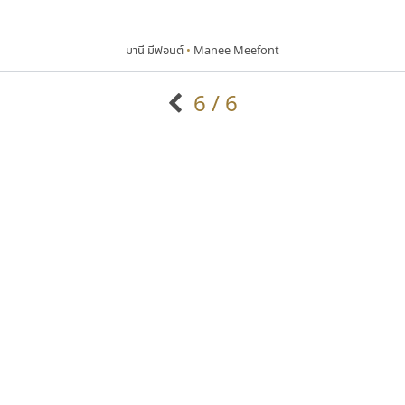
มานี มีฟอนต์
•
Manee Meefont
6 / 6
แบบตัวอักษรจีน
แบบตัวอักษรหัวบัว
แบบตัวอักษรซ้อนเงา
แบบตัวอักษรหัวบอด
G
H
I
J
K
L
M
N
O
P
Q
R
แบบตัวอักษรย้อนยุค
แบบตัวอักษรเกาหลี
ถ
แบบตัวอักษรล้านนา
ท
ธ
น
บ
ป
แบบตัวอักษรเส้นขอบ
ผ
พ
ฟ
ภ
ม
แบบตัวอักษรลาว
แบบตัวอักษรแฟนซี
แบบตัวอักษรสคริปท์
แบบตัวอักษรโบราณ
ทอศิลป์
เลย์อิจิ