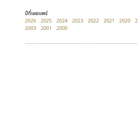
dhammadha studio
Superstore Font
มณฑล ธนาโรจน์
ฉัตรณรงค์ จริงศุภธาดา
ปีที่เผยแพร่
2026
2025
2024
2023
2022
2021
2020
2
2003
2001
2000
9 Fonts
F
A
Fontcraft
Apple
FontUni
ATK
G
AtNoon
Google Fonts
ปาณิสรา แอน
ธีชา สตูดิโอ 23
B
H
PanisaraAnn Font
Tcha Studio 23
B2 SIGN
I
ปาณิสรา ฉัตรเดชาชัย
ธีร์ชญาน์ นามขาน
BLK
Iannnnn
Book
J
BTN
Jipatype
C
JS