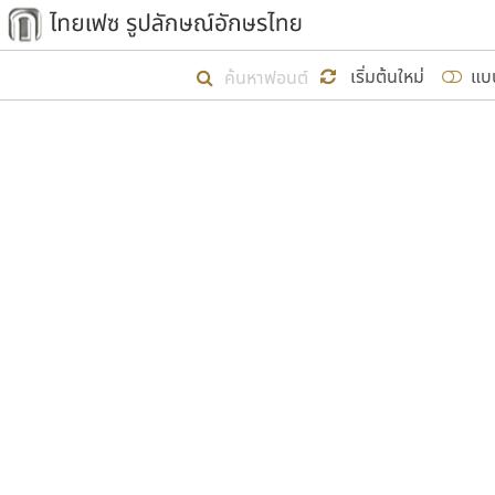
เริ่ม ไทยเฟซ นี้ขึ้นมา
เริ่มต้นใหม่
แบ
เป้าหมายที่ยังคงดำเนินไปอยู่ คือกา
ไม่ต่ำกว่า ๔๐๐ ฟอนต์ในระบบ หวังว่า 
ผู้อ
คุณแ