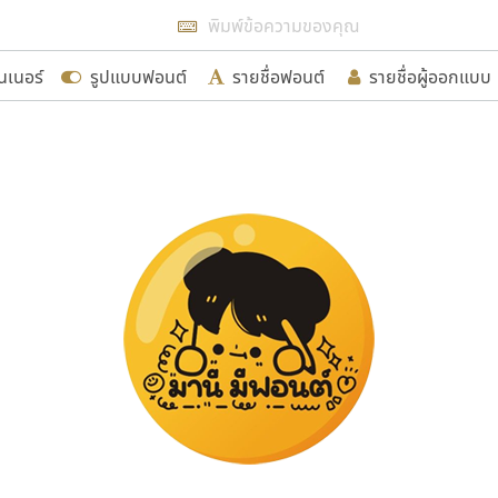
แสดงฟอนต์ทั้งหมด
นเนอร์
รูปแบบฟอนต์
รายชื่อฟอนต์
รายชื่อผู้ออกแบบ
รเพิ่มฟอนต์ไทยเข้าไปให้ได้อย่างน้อยเดือนละ ๓๐ ฟอนต์ นั่
นอกจากจะเป็นประโยชน์ต่อตนเองแล้ว จะมีประโยชน์กับผู้อื่นไ
ขอขอบคุณ
อกแบบฟอนต์ไทยทุกท่านที่สร้างสรรค์ผลงานเพื่อสืบสานอัก
อน ปรัชญา สิงห์โต ที่อนุญาตให้เผยแพร่ข้อมูลจาก ฟอนต