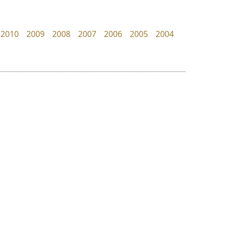
Fontcraft
UID Font
จุติพงศ์ ภูสุมาศ • สุวิสา ภูสุมาศ
สร้างสรรค์ สมกุศล
2010
2009
2008
2007
2006
2005
2004
ย
ร
ฤ
ฌ
ล
ว
ดีอาร์ ดีไซน์
นังรอง
ศ
DR Design
uvSOV
ณ
ส
ดำรง เติมทอง
วรวุฒิ ธนวัฒนาวนิช
ห
อ
ฮ
๒