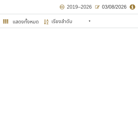
2019–2026
03/08/2026
แสดงทั้งหมด
นหมายถึง ปลายปี พ.ศ. ๒๕๖๒ จะมีฟอนต์
ด้บ้าง ไม่มากก็น้อย
ษรไทย
์.คอม