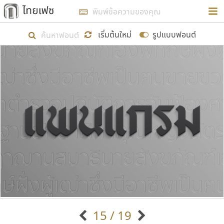
การในรูปแบบใหม่เพื่อใช้เป็นแนวทางในการศึกษารูป
ร่างหน้าตาของฟอนต์ไทยสำหรับการเรียนรู้เพื่อเริ่ม
เริ่มต้นใหม่
รูปแบบฟอนต์
สร้างฟอนต์ของตัวเอง ในเดือนมีนาคม พ.ศ. ๒๕๖๒ จึง
ได้เริ่ม ไทยเฟซ นี้ขึ้นมา
แสดงฟอนต์ทั้งหมด
เป้าหมายที่ยังคงดำเนินไปอยู่ คือการเพิ่มฟอนต์ไทย
เข้าไปให้ได้อย่างน้อยเดือนละ ๓๐ ฟอนต์ นั่นหมายถึง
ปลายปี พ.ศ. ๒๕๖๒ จะมีฟอนต์ไม่ต่ำกว่า ๔๐๐ ฟอนต์ใน
ระบบ หวังว่า นอกจากจะเป็นประโยชน์ต่อตนเองแล้ว
จะมีประโยชน์กับผู้อื่นได้บ้าง ไม่มากก็น้อย
ขอขอบคุณ
15 / 19
ตัวอักษรมีหัวขมวด
แบบตัวอักษรหัวบัว