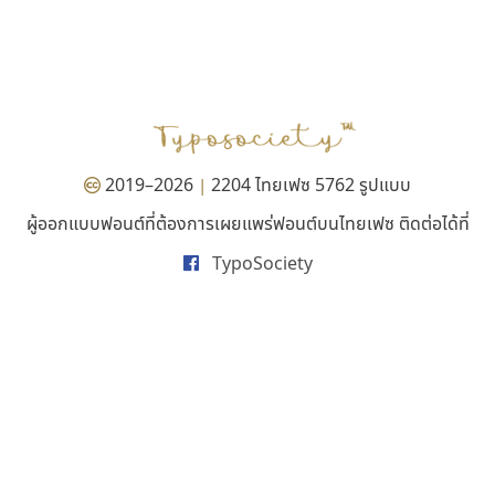
คัดสรร ดีมาก
ฟอนต์คราฟ
Cadson Demak
Fontcraft
จุติพงศ์ ภูสุมาศ • สุวิสา ภูสุมาศ
2019–2026
2204 ไทยเฟซ 5762 รูปแบบ
|
ผู้ออกแบบฟอนต์ที่ต้องการเผยแพร่ฟอนต์บนไทยเฟซ ติดต่อได้ที่
TypoSociety
ไอ้แอน
จิปาไทป์
Iannnnn
Jipatype
ปรัชญา สิงห์โต
อานุภาพ ใจชำนาญ