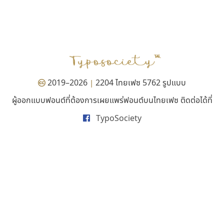
คัดสรร ดีมาก
ดีอาร์ ดีไซน์
Cadson Demak
DR Design
ดำรง เติมทอง
2019–2026
2204 ไทยเฟซ 5762 รูปแบบ
|
ผู้ออกแบบฟอนต์ที่ต้องการเผยแพร่ฟอนต์บนไทยเฟซ ติดต่อได้ที่
TypoSociety
ทอศิลป์
ปาณิสรา แอน
Torsilp
PanisaraAnn Font
ภาณุพันธุ์ ตะลันกูล
ปาณิสรา ฉัตรเดชาชัย