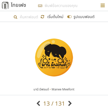
การในรูปแบบใหม่เพื่อใช้เป็นแนวทางในการศึกษารูป
ร่างหน้าตาของฟอนต์ไทยสำหรับการเรียนรู้เพื่อเริ่ม
เริ่มต้นใหม่
รูปแบบฟอนต์
สร้างฟอนต์ของตัวเอง ในเดือนมีนาคม พ.ศ. ๒๕๖๒ จึง
ได้เริ่ม ไทยเฟซ นี้ขึ้นมา
แสดงฟอนต์ทั้งหมด
เป้าหมายที่ยังคงดำเนินไปอยู่ คือการเพิ่มฟอนต์ไทย
เข้าไปให้ได้อย่างน้อยเดือนละ ๓๐ ฟอนต์ นั่นหมายถึง
ปลายปี พ.ศ. ๒๕๖๒ จะมีฟอนต์ไม่ต่ำกว่า ๔๐๐ ฟอนต์ใน
ระบบ หวังว่า นอกจากจะเป็นประโยชน์ต่อตนเองแล้ว
จะมีประโยชน์กับผู้อื่นได้บ้าง ไม่มากก็น้อย
มานี มีฟอนต์
•
Manee Meefont
ขอขอบคุณ
13 / 131
ตัวอักษรมีหัวขมวด
แบบตัวอักษรหัวบัว