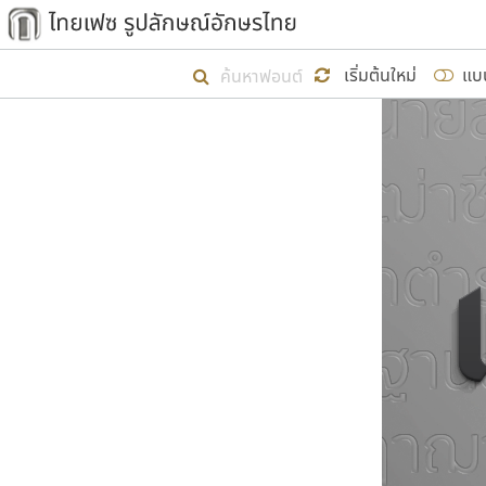
เริ่ม ไทยเฟซ นี้ขึ้นมา
เริ่มต้นใหม่
แบ
เป้าหมายที่ยังคงดำเนินไปอยู่ คือกา
ไม่ต่ำกว่า ๔๐๐ ฟอนต์ในระบบ หวังว่า 
ผู้อ
คุณแ