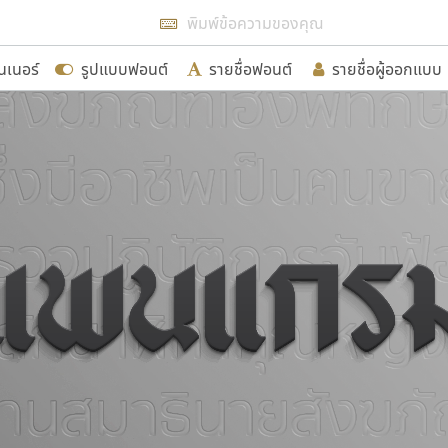
แสดงฟอนต์ทั้งหมด
นเนอร์
รูปแบบฟอนต์
รายชื่อฟอนต์
รายชื่อผู้ออกแบบ
รเพิ่มฟอนต์ไทยเข้าไปให้ได้อย่างน้อยเดือนละ ๓๐ ฟอนต์ นั่
นอกจากจะเป็นประโยชน์ต่อตนเองแล้ว จะมีประโยชน์กับผู้อื่นไ
ขอขอบคุณ
อกแบบฟอนต์ไทยทุกท่านที่สร้างสรรค์ผลงานเพื่อสืบสานอัก
อน ปรัชญา สิงห์โต ที่อนุญาตให้เผยแพร่ข้อมูลจาก ฟอนต