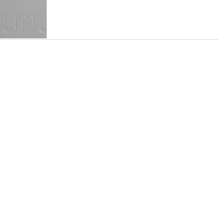
แบบตัวเขียนพู่กัน
แบบฟอนต์ซิ่ง
แบบตัวเนื้อความ
แบบลายมือผู้ใหญ่
S
T
U
V
W
Y
Z
แบบตัวเหลี่ยม
แบบลายมือวัยรุ่น
ย
แบบปลายมน
ร
ฤ
ล
ว
ศ
แบบลายมือเด็ก
ส
ห
อ
ฮ
แบบปลายแหลม
แบบอาลักษณ์
แบบปากกาหัวตัด
เคอาร์ต ฟอนต์
ปาณิสรา แอน