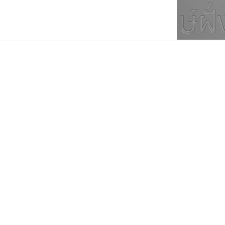
ตัวอักษรมีหัวขมวด
แบบตัวการ์ตูน
ตัวอักษรไม่มีหัวขมวด
แบบตัวดิสเพลย์
9
A
B
C
D
E
F
ฟอนต์ยอดนิยม
แบบตัวประดิษฐ์
ฟอนต์ล้านดาวน์โหลด
ก
ข
ค
จ
ฉ
ช
แบบตัวพิกเซล
ซ
ฌ
ด
ต
ระบบปฏิบัติการ
แบบตัวพิมพ์ดีด
อัตลักษณ์องค์กร
แบบตัวมีเชิงฐาน
ธรรมดาสตูดิโอ
คราฟตี้ฟอนต์