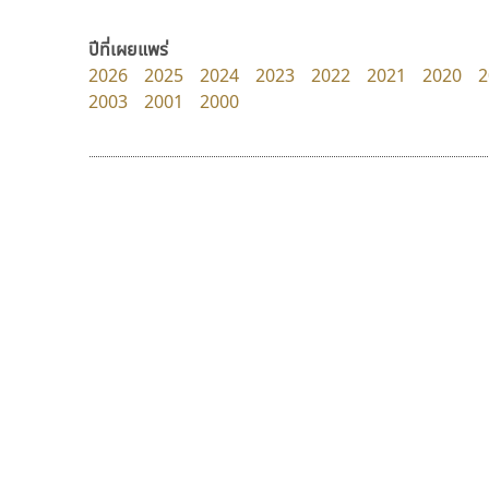
dhammadha studio
Crafty Font
มณฑล ธนาโรจน์
จิลดา ฤทธิ์คำรพ
ปีที่เผยแพร่
2026
2025
2024
2023
2022
2021
2020
2
2003
2001
2000
9 Fonts
F
A
Fontcraft
Apple
FontUni
ATK
G
AtNoon
Google Fonts
ทีเอส ฟอนต์
คัดสรร ดีมาก
B
H
TS Font
Cadson Demak
B2 SIGN
I
ธงชัย ศรีเมือง
BLK
Iannnnn
Book
J
BTN
Jipatype
C
JS