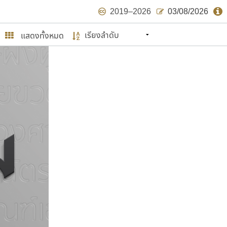
2019–2026
03/08/2026
แสดงทั้งหมด
นหมายถึง ปลายปี พ.ศ. ๒๕๖๒ จะมีฟอนต์
ด้บ้าง ไม่มากก็น้อย
ษรไทย
์.คอม