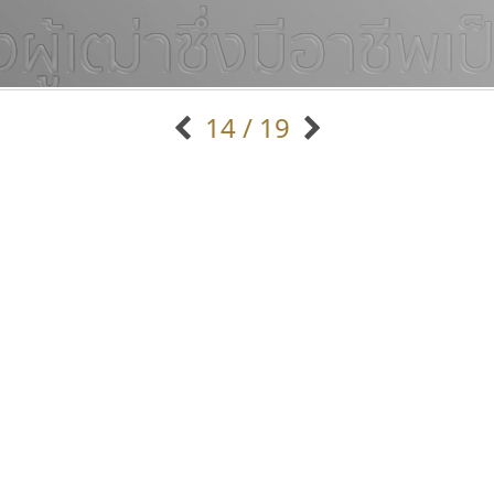
14 / 19
แบบตัวอักษรจีน
แบบตัวอักษรหัวบัว
แบบตัวอักษรซ้อนเงา
แบบตัวอักษรหัวบอด
G
H
I
J
K
L
M
N
O
P
Q
R
แบบตัวอักษรย้อนยุค
แบบตัวอักษรเกาหลี
ถ
แบบตัวอักษรล้านนา
ท
ธ
น
บ
ป
แบบตัวอักษรเส้นขอบ
ผ
พ
ฟ
ภ
ม
แบบตัวอักษรลาว
แบบตัวอักษรแฟนซี
แบบตัวอักษรสคริปท์
แบบตัวอักษรโบราณ
ซู๊ดดู๊ซ
นังรอง