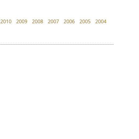
Kart Font
PanisaraAnn Font
นิกร ศิริสวัสดิ์
ปาณิสรา ฉัตรเดชาชัย
2010
2009
2008
2007
2006
2005
2004
ย
ร
ฤ
ฌ
ล
ว
ฟอนต์อยู่นี่
ซูเปอร์สโตร์
ศ
FontUni
Superstore Font
ณ
ส
สังศิต ไสววรรณ
ฉัตรณรงค์ จริงศุภธาดา
ห
อ
ฮ
๒