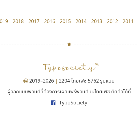
zooddooz
uvSOV
สรรเสริญ เหรียญทอง
วรวุฒิ ธนวัฒนาวนิช
019
2018
2017
2016
2015
2014
2013
2012
2011
#
TH
ฉ
Naipol
TLWG
ช
O
Torsilp
ซ
2019–2026
2204 ไทยเฟซ 5762 รูปแบบ
|
P
TS
PANI
Type Buthon
ฐ
ผู้ออกแบบฟอนต์ที่ต้องการเผยแพร่ฟอนต์บนไทยเฟซ ติดต่อได้ที่
สุราฟอนต์
ดีอาร์ ดีไซน์
PK
Typomancer
ฑ
TypoSociety
Surafont
DR Design
PS
U
ณัฐพล วัดอ่อน
ดำรง เติมทอง
Q
UID
ด
R
UNK
ต
S
UPC
ถ
Sarun’s
V
ท