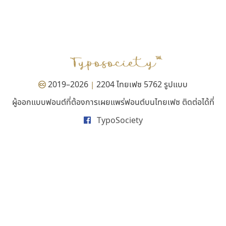
คราฟตี้ฟอนต์
คัดสรร ดีมาก
Crafty Font
Cadson Demak
จิลดา ฤทธิ์คำรพ
2019–2026
2204 ไทยเฟซ 5762 รูปแบบ
|
ผู้ออกแบบฟอนต์ที่ต้องการเผยแพร่ฟอนต์บนไทยเฟซ ติดต่อได้ที่
TypoSociety
เคอาร์ต ฟอนต์
จิปาไทป์
Kart Font
Jipatype
นิกร ศิริสวัสดิ์
อานุภาพ ใจชำนาญ