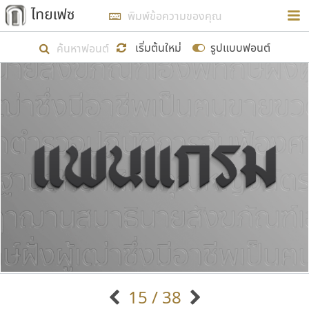
การในรูปแบบใหม่เพื่อใช้เป็นแนวทางในการศึกษารูป
ร่างหน้าตาของฟอนต์ไทยสำหรับการเรียนรู้เพื่อเริ่ม
เริ่มต้นใหม่
รูปแบบฟอนต์
สร้างฟอนต์ของตัวเอง ในเดือนมีนาคม พ.ศ. ๒๕๖๒ จึง
ได้เริ่ม ไทยเฟซ นี้ขึ้นมา
แสดงฟอนต์ทั้งหมด
เป้าหมายที่ยังคงดำเนินไปอยู่ คือการเพิ่มฟอนต์ไทย
เข้าไปให้ได้อย่างน้อยเดือนละ ๓๐ ฟอนต์ นั่นหมายถึง
ปลายปี พ.ศ. ๒๕๖๒ จะมีฟอนต์ไม่ต่ำกว่า ๔๐๐ ฟอนต์ใน
ระบบ หวังว่า นอกจากจะเป็นประโยชน์ต่อตนเองแล้ว
จะมีประโยชน์กับผู้อื่นได้บ้าง ไม่มากก็น้อย
ขอขอบคุณ
15 / 38
ตัวอักษรมีหัวขมวด
แบบตัวอักษรหัวบัว