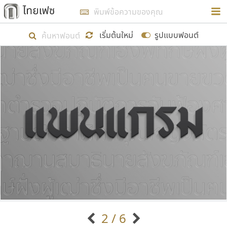
การในรูปแบบใหม่เพื่อใช้เป็นแนวทางในการศึกษารูป
ร่างหน้าตาของฟอนต์ไทยสำหรับการเรียนรู้เพื่อเริ่ม
เริ่มต้นใหม่
รูปแบบฟอนต์
สร้างฟอนต์ของตัวเอง ในเดือนมีนาคม พ.ศ. ๒๕๖๒ จึง
ได้เริ่ม ไทยเฟซ นี้ขึ้นมา
แสดงฟอนต์ทั้งหมด
เป้าหมายที่ยังคงดำเนินไปอยู่ คือการเพิ่มฟอนต์ไทย
เข้าไปให้ได้อย่างน้อยเดือนละ ๓๐ ฟอนต์ นั่นหมายถึง
ปลายปี พ.ศ. ๒๕๖๒ จะมีฟอนต์ไม่ต่ำกว่า ๔๐๐ ฟอนต์ใน
ระบบ หวังว่า นอกจากจะเป็นประโยชน์ต่อตนเองแล้ว
จะมีประโยชน์กับผู้อื่นได้บ้าง ไม่มากก็น้อย
ขอขอบคุณ
2 / 6
ตัวอักษรมีหัวขมวด
แบบตัวอักษรหัวบัว