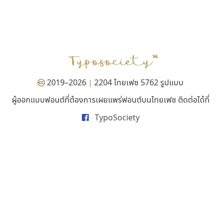
ฟอนต์คราฟ
มานี มีฟอนต์
Fontcraft
Manee Meefont
จุติพงศ์ ภูสุมาศ • สุวิสา ภูสุมาศ
ศรัณยพัชร์ ธารีสิทธิ์
2019–2026
2204 ไทยเฟซ 5762 รูปแบบ
|
ผู้ออกแบบฟอนต์ที่ต้องการเผยแพร่ฟอนต์บนไทยเฟซ ติดต่อได้ที่
TypoSociety
ปาณิสรา แอน
ไทโปแมนเซอร์
PanisaraAnn Font
Typomancer
ปาณิสรา ฉัตรเดชาชัย
วริทธิ์ ไชยกูล