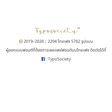
สุราฟอนต์
ซูเปอร์สโตร์
Surafont
Superstore Font
ณัฐพล วัดอ่อน
ฉัตรณรงค์ จริงศุภธาดา
2019–2026
2204 ไทยเฟซ 5762 รูปแบบ
|
ผู้ออกแบบฟอนต์ที่ต้องการเผยแพร่ฟอนต์บนไทยเฟซ ติดต่อได้ที่
TypoSociety
มานี มีฟอนต์
กูเกิล
Manee Meefont
Google
ศรัณยพัชร์ ธารีสิทธิ์