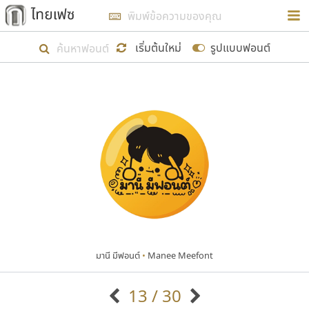
การในรูปแบบใหม่เพื่อใช้เป็นแนวทางในการศึกษารูป
ร่างหน้าตาของฟอนต์ไทยสำหรับการเรียนรู้เพื่อเริ่ม
เริ่มต้นใหม่
รูปแบบฟอนต์
สร้างฟอนต์ของตัวเอง ในเดือนมีนาคม พ.ศ. ๒๕๖๒ จึง
ได้เริ่ม ไทยเฟซ นี้ขึ้นมา
แสดงฟอนต์ทั้งหมด
เป้าหมายที่ยังคงดำเนินไปอยู่ คือการเพิ่มฟอนต์ไทย
เข้าไปให้ได้อย่างน้อยเดือนละ ๓๐ ฟอนต์ นั่นหมายถึง
ปลายปี พ.ศ. ๒๕๖๒ จะมีฟอนต์ไม่ต่ำกว่า ๔๐๐ ฟอนต์ใน
ระบบ หวังว่า นอกจากจะเป็นประโยชน์ต่อตนเองแล้ว
จะมีประโยชน์กับผู้อื่นได้บ้าง ไม่มากก็น้อย
มานี มีฟอนต์
•
Manee Meefont
ขอขอบคุณ
13 / 30
ตัวอักษรมีหัวขมวด
แบบตัวอักษรหัวบัว