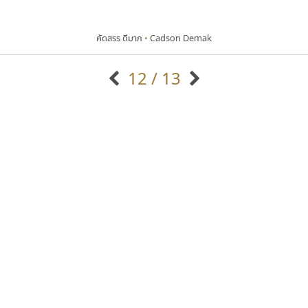
คัดสรร ดีมาก
•
Cadson Demak
12 / 13
แบบตัวอักษรจีน
แบบตัวอักษรหัวบัว
แบบตัวอักษรซ้อนเงา
แบบตัวอักษรหัวบอด
G
H
I
J
K
L
M
N
O
P
Q
R
แบบตัวอักษรย้อนยุค
แบบตัวอักษรเกาหลี
ถ
แบบตัวอักษรล้านนา
ท
ธ
น
บ
ป
แบบตัวอักษรเส้นขอบ
ผ
พ
ฟ
ภ
ม
แบบตัวอักษรลาว
แบบตัวอักษรแฟนซี
แบบตัวอักษรสคริปท์
แบบตัวอักษรโบราณ
นังรอง
ยูไอดี ฟอนต์