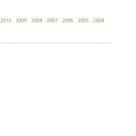
Kart Font
Manee Meefont
นิกร ศิริสวัสดิ์
ศรัณยพัชร์ ธารีสิทธิ์
2010
2009
2008
2007
2006
2005
2004
ย
ร
ฤ
ฌ
ล
ว
บีทูไซน์
ดีอาร์ ดีไซน์
ศ
B2 SIGN
DR Design
ณ
ส
กิตติศักดิ์ ศิริกมลเสถียร
ดำรง เติมทอง
ห
อ
ฮ
๒