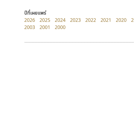
Crafty Font
Cadson Demak
จิลดา ฤทธิ์คำรพ
ปีที่เผยแพร่
2026
2025
2024
2023
2022
2021
2020
2
2003
2001
2000
9 Fonts
F
A
Fontcraft
Apple
FontUni
ATK
G
AtNoon
Google Fonts
ไอ้แอน
ฟอนต์อยู่นี่
B
H
Iannnnn
FontUni
B2 SIGN
I
ปรัชญา สิงห์โต
สังศิต ไสววรรณ
BLK
Iannnnn
Book
J
BTN
Jipatype
C
JS