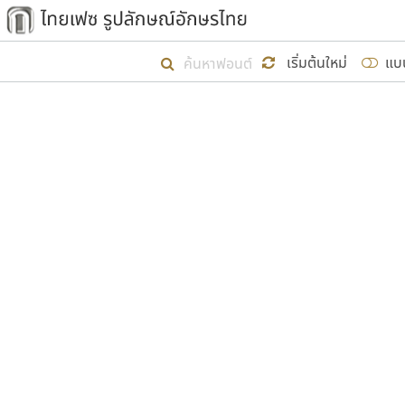
เริ่ม ไทยเฟซ นี้ขึ้นมา
เริ่มต้นใหม่
แบ
เป้าหมายที่ยังคงดำเนินไปอยู่ คือกา
ไม่ต่ำกว่า ๔๐๐ ฟอนต์ในระบบ หวังว่า 
ผู้อ
คุณแ