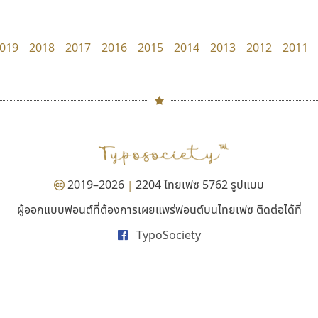
uvSOV
UID Font
วรวุฒิ ธนวัฒนาวนิช
สร้างสรรค์ สมกุศล
019
2018
2017
2016
2015
2014
2013
2012
2011
#
TH
ฉ
Naipol
TLWG
ช
O
Torsilp
ซ
2019–2026
2204 ไทยเฟซ 5762 รูปแบบ
|
P
TS
PANI
Type Buthon
ฐ
ผู้ออกแบบฟอนต์ที่ต้องการเผยแพร่ฟอนต์บนไทยเฟซ ติดต่อได้ที่
ฟอนต์คราฟ
กูเกิล
PK
Typomancer
ฑ
TypoSociety
Fontcraft
Google
PS
U
จุติพงศ์ ภูสุมาศ • สุวิสา ภูสุมาศ
Q
UID
ด
R
UNK
ต
S
UPC
ถ
Sarun’s
V
ท