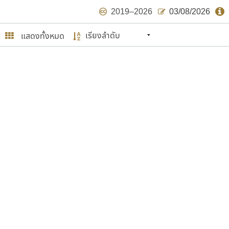
2019–2026
03/08/2026
แสดงทั้งหมด
นหมายถึง ปลายปี พ.ศ. ๒๕๖๒ จะมีฟอนต์
ด้บ้าง ไม่มากก็น้อย
ษรไทย
์.คอม