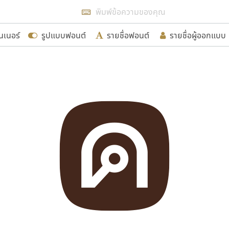
แสดงฟอนต์ทั้งหมด
นเนอร์
รูปแบบฟอนต์
รายชื่อฟอนต์
รายชื่อผู้ออกแบบ
รเพิ่มฟอนต์ไทยเข้าไปให้ได้อย่างน้อยเดือนละ ๓๐ ฟอนต์ นั่
นอกจากจะเป็นประโยชน์ต่อตนเองแล้ว จะมีประโยชน์กับผู้อื่นไ
ขอขอบคุณ
อกแบบฟอนต์ไทยทุกท่านที่สร้างสรรค์ผลงานเพื่อสืบสานอัก
อน ปรัชญา สิงห์โต ที่อนุญาตให้เผยแพร่ข้อมูลจาก ฟอนต